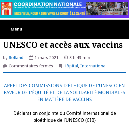
Skip
to
content
Menu
UNESCO et accès aux vaccins
by
Rolland
1 mars 2021
8 h 43 min
sur
Commentaires fermés
Hôpital
,
International
UNESCO
et
accès
aux
APPEL DES COMMISSIONS D’ÉTHIQUE DE L’UNESCO EN
vaccins
FAVEUR DE L’ÉQUITÉ ET DE LA SOLIDARITÉ MONDIALES
EN MATIÈRE DE VACCINS
Déclaration conjointe du Comité international de
bioéthique de l’UNESCO (CIB)