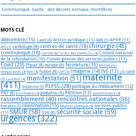
Communiqué. Santé : des décrets estivaux mortifères
MOTS CLÉ
4décembre
(15)
Action juridique
(11)
APHP
(11)
7 avril
(6)
AME
(5)
chirurgie
(45)
centres de santé
(18)
cardiologie
(8)
ARS
(3)
communiqué
(18)
Conseil national
conseil de l'ordre des médecins
(4)
de la refondation
(10)
Convergences des services publics
(11)
Covid
(20)
fermeture
(15)
Ehpad
(8)
europe
(8)
fermetures
imagerie
(14)
IVG
(13)
Fusion
(8)
temporaires
(4)
film
(4)
Loi santé
GHT
(3)
maternité
manifestation
(51)
(5)
Lure2023
(4)
(411)
PLFSS
(28)
politique du médicament
(12)
médecine
(5)
Pétition
(13)
PRS
(8)
pédiatrie
(9)
psychiatrie
(4)
questionnaire
(4)
rassemblement
(40)
rencontres nationales
(36)
réanimation
(15)
services publics
Retraites
(5)
Réunion publique
(4)
SMUR
(58)
sécurité sociale
(59)
(11)
SSR
(8)
urgences
(322)