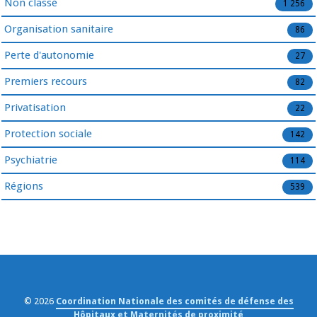
Non classé
1 256
Organisation sanitaire
86
Perte d'autonomie
27
Premiers recours
82
Privatisation
22
Protection sociale
142
Psychiatrie
114
Régions
539
© 2026
Coordination Nationale des comités de défense des
Hôpitaux et Maternités de proximité