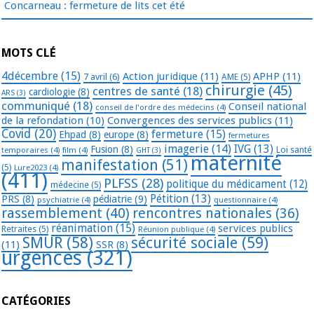
Concarneau : fermeture de lits cet été
MOTS CLÉ
4décembre
(15)
Action juridique
(11)
APHP
(11)
7 avril
(6)
AME
(5)
chirurgie
(45)
centres de santé
(18)
cardiologie
(8)
ARS
(3)
communiqué
(18)
Conseil national
conseil de l'ordre des médecins
(4)
de la refondation
(10)
Convergences des services publics
(11)
Covid
(20)
fermeture
(15)
Ehpad
(8)
europe
(8)
fermetures
imagerie
(14)
IVG
(13)
Fusion
(8)
temporaires
(4)
film
(4)
Loi santé
GHT
(3)
maternité
manifestation
(51)
(5)
Lure2023
(4)
(411)
PLFSS
(28)
politique du médicament
(12)
médecine
(5)
Pétition
(13)
PRS
(8)
pédiatrie
(9)
psychiatrie
(4)
questionnaire
(4)
rassemblement
(40)
rencontres nationales
(36)
réanimation
(15)
services publics
Retraites
(5)
Réunion publique
(4)
SMUR
(58)
sécurité sociale
(59)
(11)
SSR
(8)
urgences
(321)
CATÉGORIES