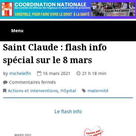
Skip
to
content
Menu
Saint Claude : flash info
spécial sur le 8 mars
by
michelelfn
16 mars 2021
21 h 18 min
sur
Commentaires fermés
Saint
Claude
Actions et interventions
,
Hôpital
maternité
:
flash
info
spécial
Le flash info
sur
le
8
mars