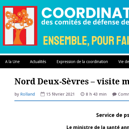
Skip
to
content
A la Une
Actualités
Expression de la coordination
Vie de
Nord Deux-Sèvres – visite 
by
Rolland
15 février 2021
8 h 43 min
Comm
Service de ps
Le ministre de la santé ann