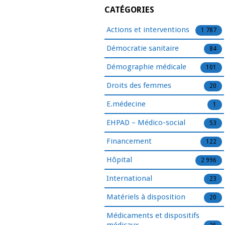
CATÉGORIES
Actions et interventions
1 787
Démocratie sanitaire
84
Démographie médicale
101
Droits des femmes
20
E.médecine
1
EHPAD – Médico-social
53
Financement
122
Hôpital
2 996
International
23
Matériels à disposition
20
Médicaments et dispositifs