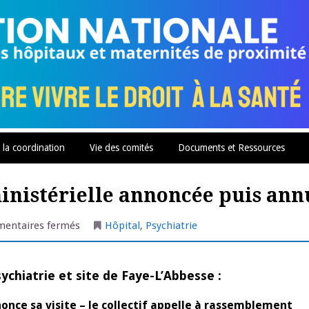
 la coordination
Vie des comités
Documents et Ressources
ministérielle annoncée puis ann
sur
entaires fermés
Hôpital
,
Psychiatrie
Nord
Deux-
Sèvres
–
visite
ychiatrie et site de Faye-L’Abbesse :
ministérielle
annoncée
puis
once sa visite – le collectif appelle à rassemblement