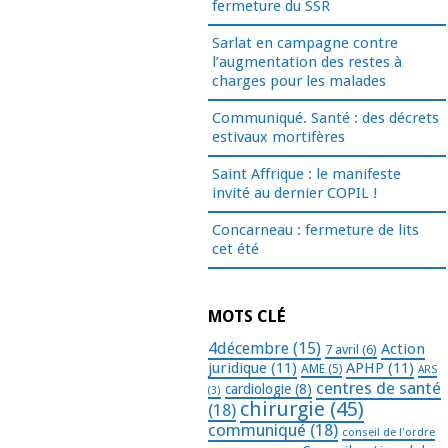
fermeture du SSR
Sarlat en campagne contre
l’augmentation des restes à
charges pour les malades
Communiqué. Santé : des décrets
estivaux mortifères
Saint Affrique : le manifeste
invité au dernier COPIL !
Concarneau : fermeture de lits
cet été
MOTS CLÉ
4décembre
(15)
Action
7 avril
(6)
juridique
(11)
APHP
(11)
AME
(5)
ARS
centres de santé
cardiologie
(8)
(3)
chirurgie
(45)
(18)
communiqué
(18)
conseil de l'ordre