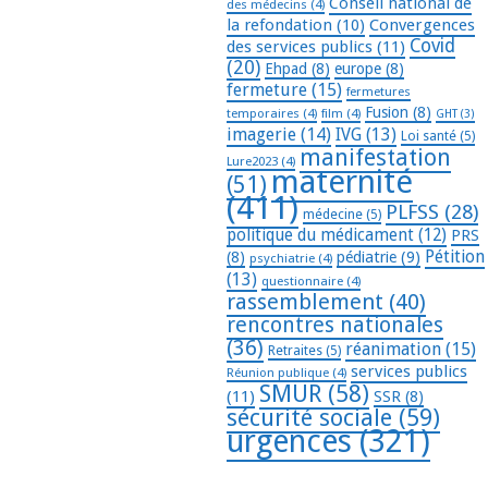
Conseil national de
des médecins
(4)
la refondation
(10)
Convergences
Covid
des services publics
(11)
(20)
Ehpad
(8)
europe
(8)
fermeture
(15)
fermetures
Fusion
(8)
temporaires
(4)
film
(4)
GHT
(3)
imagerie
(14)
IVG
(13)
Loi santé
(5)
manifestation
Lure2023
(4)
maternité
(51)
(411)
PLFSS
(28)
médecine
(5)
politique du médicament
(12)
PRS
Pétition
(8)
pédiatrie
(9)
psychiatrie
(4)
(13)
questionnaire
(4)
rassemblement
(40)
rencontres nationales
(36)
réanimation
(15)
Retraites
(5)
services publics
Réunion publique
(4)
SMUR
(58)
(11)
SSR
(8)
sécurité sociale
(59)
urgences
(321)