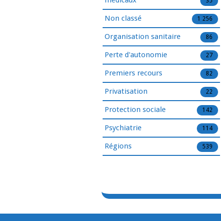
médicaux
35
Non classé
1 256
Organisation sanitaire
86
Perte d'autonomie
27
Premiers recours
82
Privatisation
22
Protection sociale
142
Psychiatrie
114
Régions
539