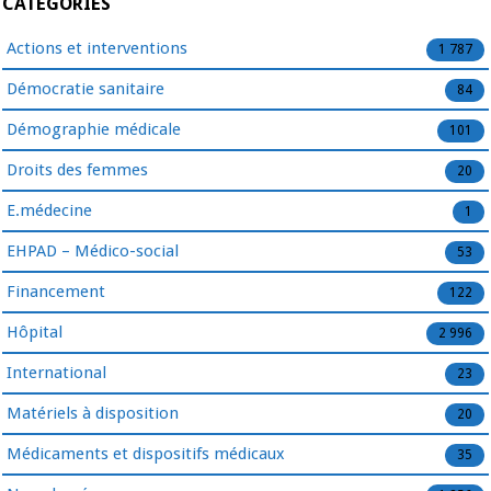
CATÉGORIES
Actions et interventions
1 787
Démocratie sanitaire
84
Démographie médicale
101
Droits des femmes
20
E.médecine
1
EHPAD – Médico-social
53
Financement
122
Hôpital
2 996
International
23
Matériels à disposition
20
Médicaments et dispositifs médicaux
35