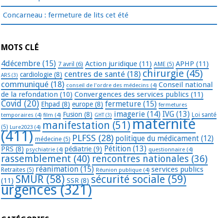
Concarneau : fermeture de lits cet été
MOTS CLÉ
4décembre
(15)
Action juridique
(11)
APHP
(11)
7 avril
(6)
AME
(5)
chirurgie
(45)
centres de santé
(18)
cardiologie
(8)
ARS
(3)
communiqué
(18)
Conseil national
conseil de l'ordre des médecins
(4)
de la refondation
(10)
Convergences des services publics
(11)
Covid
(20)
fermeture
(15)
Ehpad
(8)
europe
(8)
fermetures
imagerie
(14)
IVG
(13)
Fusion
(8)
temporaires
(4)
film
(4)
Loi santé
GHT
(3)
maternité
manifestation
(51)
(5)
Lure2023
(4)
(411)
PLFSS
(28)
politique du médicament
(12)
médecine
(5)
Pétition
(13)
PRS
(8)
pédiatrie
(9)
psychiatrie
(4)
questionnaire
(4)
rassemblement
(40)
rencontres nationales
(36)
réanimation
(15)
services publics
Retraites
(5)
Réunion publique
(4)
SMUR
(58)
sécurité sociale
(59)
(11)
SSR
(8)
urgences
(321)