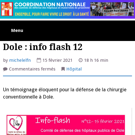
Skip
to
content
Menu
Dole : info flash 12
by
michelelfn
15 février 2021
18 h 16 min
sur
Commentaires fermés
Hôpital
Dole
:
info
flash
Un témoignage éloquent pour la défense de la chirurgie
12
conventionnelle à Dole.