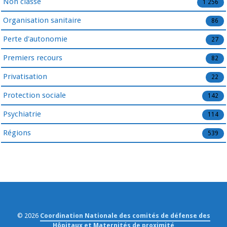
Non classé
1 256
Organisation sanitaire
86
Perte d'autonomie
27
Premiers recours
82
Privatisation
22
Protection sociale
142
Psychiatrie
114
Régions
539
© 2026
Coordination Nationale des comités de défense des
Hôpitaux et Maternités de proximité