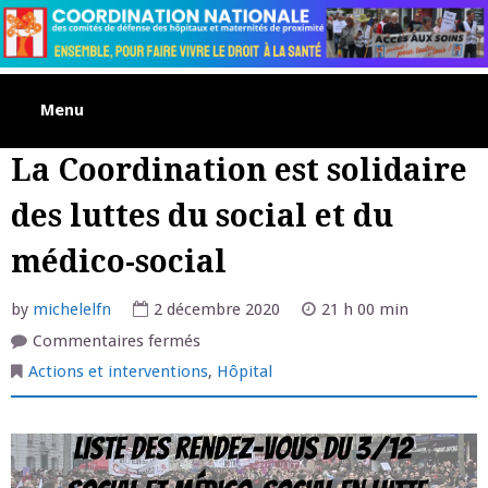
Skip
to
content
Menu
La Coordination est solidaire
des luttes du social et du
médico-social
by
michelelfn
2 décembre 2020
21 h 00 min
sur
Commentaires fermés
La
Coordination
Actions et interventions
,
Hôpital
est
solidaire
des
luttes
du
social
et