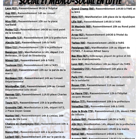
du
médico-
social