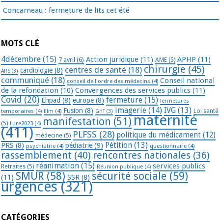
Concarneau : fermeture de lits cet été
MOTS CLÉ
4décembre
(15)
Action juridique
(11)
APHP
(11)
7 avril
(6)
AME
(5)
chirurgie
(45)
centres de santé
(18)
cardiologie
(8)
ARS
(3)
communiqué
(18)
Conseil national
conseil de l'ordre des médecins
(4)
de la refondation
(10)
Convergences des services publics
(11)
Covid
(20)
fermeture
(15)
Ehpad
(8)
europe
(8)
fermetures
imagerie
(14)
IVG
(13)
Fusion
(8)
temporaires
(4)
film
(4)
Loi santé
GHT
(3)
maternité
manifestation
(51)
(5)
Lure2023
(4)
(411)
PLFSS
(28)
politique du médicament
(12)
médecine
(5)
Pétition
(13)
PRS
(8)
pédiatrie
(9)
psychiatrie
(4)
questionnaire
(4)
rassemblement
(40)
rencontres nationales
(36)
réanimation
(15)
services publics
Retraites
(5)
Réunion publique
(4)
SMUR
(58)
sécurité sociale
(59)
(11)
SSR
(8)
urgences
(321)
CATÉGORIES