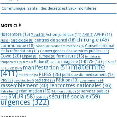
Communiqué. Santé : des décrets estivaux mortifères
MOTS CLÉ
4décembre
(15)
Action juridique
(11)
APHP
(11)
7 avril
(6)
AME
(5)
chirurgie
(45)
centres de santé
(18)
cardiologie
(8)
ARS
(3)
communiqué
(18)
Conseil national
conseil de l'ordre des médecins
(4)
de la refondation
(10)
Convergences des services publics
(11)
Covid
(20)
fermeture
(15)
Ehpad
(8)
europe
(8)
fermetures
imagerie
(14)
IVG
(13)
Fusion
(8)
temporaires
(4)
film
(4)
Loi santé
GHT
(3)
maternité
manifestation
(51)
(5)
Lure2023
(4)
(411)
PLFSS
(28)
politique du médicament
(12)
médecine
(5)
Pétition
(13)
PRS
(8)
pédiatrie
(9)
psychiatrie
(4)
questionnaire
(4)
rassemblement
(40)
rencontres nationales
(36)
réanimation
(15)
services publics
Retraites
(5)
Réunion publique
(4)
SMUR
(58)
sécurité sociale
(59)
(11)
SSR
(8)
urgences
(322)