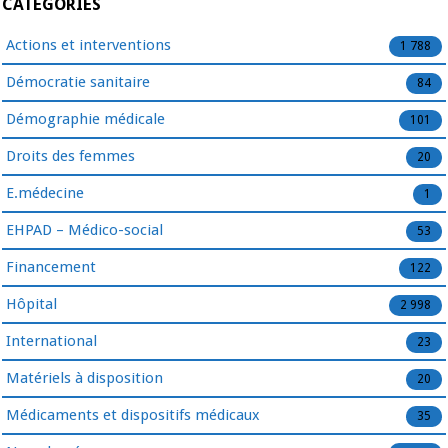
CATÉGORIES
Actions et interventions
1 788
Démocratie sanitaire
84
Démographie médicale
101
Droits des femmes
20
E.médecine
1
EHPAD – Médico-social
53
Financement
122
Hôpital
2 998
International
23
Matériels à disposition
20
Médicaments et dispositifs médicaux
35