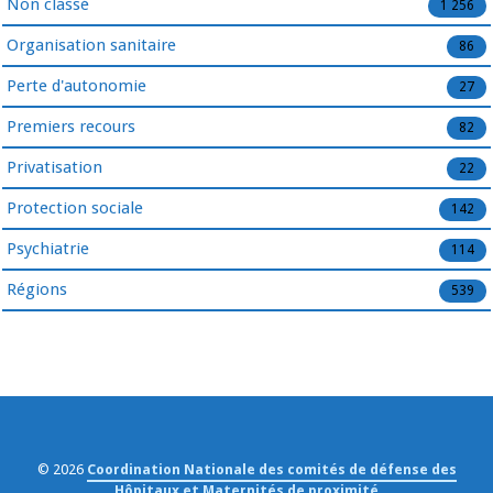
Non classé
1 256
Organisation sanitaire
86
Perte d'autonomie
27
Premiers recours
82
Privatisation
22
Protection sociale
142
Psychiatrie
114
Régions
539
© 2026
Coordination Nationale des comités de défense des
Hôpitaux et Maternités de proximité