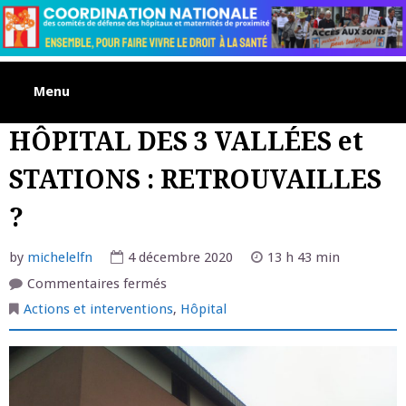
Skip
to
content
Menu
HÔPITAL DES 3 VALLÉES et
STATIONS : RETROUVAILLES
?
by
michelelfn
4 décembre 2020
13 h 43 min
sur
Commentaires fermés
HÔPITAL
DES
Actions et interventions
,
Hôpital
3
VALLÉES
et
STATIONS
:
RETROUVAILLES
?