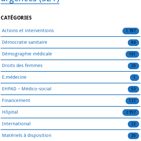
CATÉGORIES
Actions et interventions
1 787
Démocratie sanitaire
84
Démographie médicale
101
Droits des femmes
20
E.médecine
1
EHPAD – Médico-social
53
Financement
122
Hôpital
2 997
International
23
Matériels à disposition
20