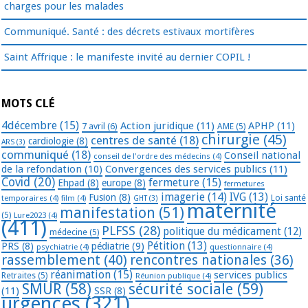
charges pour les malades
Communiqué. Santé : des décrets estivaux mortifères
Saint Affrique : le manifeste invité au dernier COPIL !
MOTS CLÉ
4décembre
(15)
Action juridique
(11)
APHP
(11)
7 avril
(6)
AME
(5)
chirurgie
(45)
centres de santé
(18)
cardiologie
(8)
ARS
(3)
communiqué
(18)
Conseil national
conseil de l'ordre des médecins
(4)
de la refondation
(10)
Convergences des services publics
(11)
Covid
(20)
fermeture
(15)
Ehpad
(8)
europe
(8)
fermetures
imagerie
(14)
IVG
(13)
Fusion
(8)
temporaires
(4)
film
(4)
Loi santé
GHT
(3)
maternité
manifestation
(51)
(5)
Lure2023
(4)
(411)
PLFSS
(28)
politique du médicament
(12)
médecine
(5)
Pétition
(13)
PRS
(8)
pédiatrie
(9)
psychiatrie
(4)
questionnaire
(4)
rassemblement
(40)
rencontres nationales
(36)
réanimation
(15)
services publics
Retraites
(5)
Réunion publique
(4)
SMUR
(58)
sécurité sociale
(59)
(11)
SSR
(8)
urgences
(321)