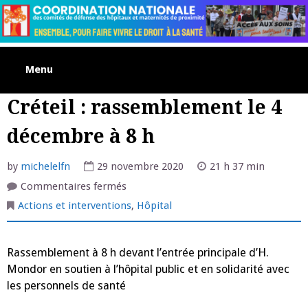
Skip
to
content
Menu
Créteil : rassemblement le 4
décembre à 8 h
by
michelelfn
29 novembre 2020
21 h 37 min
sur
Commentaires fermés
Créteil
:
Actions et interventions
,
Hôpital
rassemblement
le
4
décembre
Rassemblement à 8 h devant l’entrée principale d’H.
à
8
Mondor en soutien à l’hôpital public et en solidarité avec
h
les personnels de santé