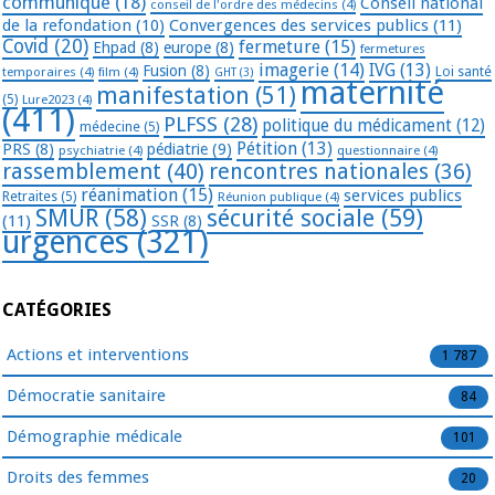
communiqué
(18)
Conseil national
conseil de l'ordre des médecins
(4)
de la refondation
(10)
Convergences des services publics
(11)
Covid
(20)
fermeture
(15)
Ehpad
(8)
europe
(8)
fermetures
imagerie
(14)
IVG
(13)
Fusion
(8)
temporaires
(4)
film
(4)
Loi santé
GHT
(3)
maternité
manifestation
(51)
(5)
Lure2023
(4)
(411)
PLFSS
(28)
politique du médicament
(12)
médecine
(5)
Pétition
(13)
PRS
(8)
pédiatrie
(9)
psychiatrie
(4)
questionnaire
(4)
rassemblement
(40)
rencontres nationales
(36)
réanimation
(15)
services publics
Retraites
(5)
Réunion publique
(4)
SMUR
(58)
sécurité sociale
(59)
(11)
SSR
(8)
urgences
(321)
CATÉGORIES
Actions et interventions
1 787
Démocratie sanitaire
84
Démographie médicale
101
Droits des femmes
20