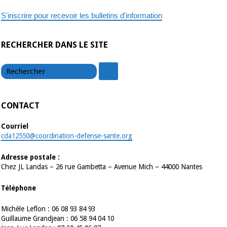
15
octobre
S'inscrire pour recevoir les bulletins d'information
2020
RECHERCHER DANS LE SITE
chercher
chercher
CONTACT
Courriel
cda12550@coordination-defense-sante.org
Adresse postale :
Chez JL Landas – 26 rue Gambetta – Avenue Mich – 44000 Nantes
Téléphone
Michèle Leflon : 06 08 93 84 93
Guillaume Grandjean : 06 58 94 04 10