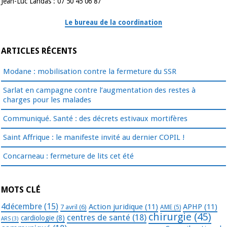
Jean-Luc Landas : 07 50 45 06 87
Le bureau de la coordination
ARTICLES RÉCENTS
Modane : mobilisation contre la fermeture du SSR
Sarlat en campagne contre l’augmentation des restes à
charges pour les malades
Communiqué. Santé : des décrets estivaux mortifères
Saint Affrique : le manifeste invité au dernier COPIL !
Concarneau : fermeture de lits cet été
MOTS CLÉ
4décembre
(15)
Action juridique
(11)
APHP
(11)
7 avril
(6)
AME
(5)
chirurgie
(45)
centres de santé
(18)
cardiologie
(8)
ARS
(3)