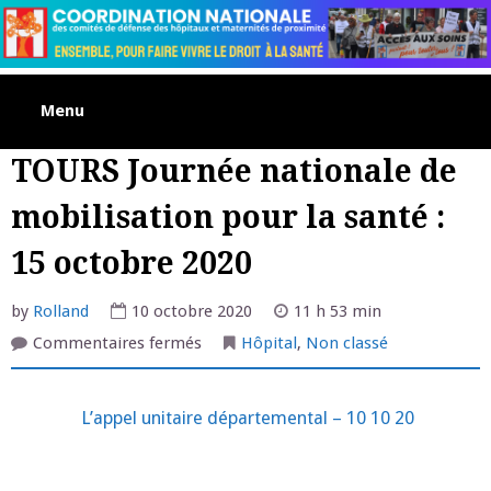
Skip
to
content
Menu
TOURS Journée nationale de
mobilisation pour la santé :
15 octobre 2020
by
Rolland
10 octobre 2020
11 h 53 min
sur
Commentaires fermés
Hôpital
,
Non classé
TOURS
Journée
nationale
de
L’appel unitaire départemental – 10 10 20
mobilisation
pour
la
santé
: