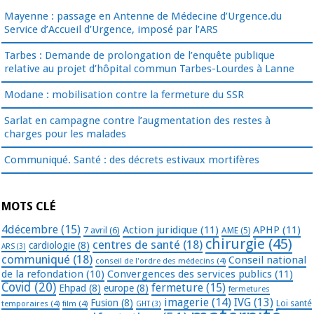
Mayenne : passage en Antenne de Médecine d’Urgence.du
Service d’Accueil d’Urgence, imposé par l’ARS
Tarbes : Demande de prolongation de l’enquête publique
relative au projet d’hôpital commun Tarbes-Lourdes à Lanne
Modane : mobilisation contre la fermeture du SSR
Sarlat en campagne contre l’augmentation des restes à
charges pour les malades
Communiqué. Santé : des décrets estivaux mortifères
MOTS CLÉ
4décembre
(15)
Action juridique
(11)
APHP
(11)
7 avril
(6)
AME
(5)
chirurgie
(45)
centres de santé
(18)
cardiologie
(8)
ARS
(3)
communiqué
(18)
Conseil national
conseil de l'ordre des médecins
(4)
de la refondation
(10)
Convergences des services publics
(11)
Covid
(20)
fermeture
(15)
Ehpad
(8)
europe
(8)
fermetures
imagerie
(14)
IVG
(13)
Fusion
(8)
temporaires
(4)
film
(4)
Loi santé
GHT
(3)