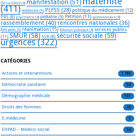
maternité
manifestation
(51)
(5)
Lure2023
(4)
(411)
PLFSS
(28)
politique du médicament
(12)
médecine
(5)
Pétition
(13)
PRS
(8)
pédiatrie
(9)
psychiatrie
(4)
questionnaire
(4)
rassemblement
(40)
rencontres nationales
(36)
réanimation
(15)
services publics
Retraites
(5)
Réunion publique
(4)
SMUR
(58)
sécurité sociale
(59)
(11)
SSR
(8)
urgences
(322)
CATÉGORIES
Actions et interventions
1 788
Démocratie sanitaire
84
Démographie médicale
101
Droits des femmes
20
E.médecine
1
EHPAD – Médico-social
53