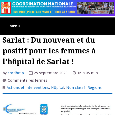
Skip
to
content
Menu
Sarlat : Du nouveau et du
positif pour les femmes à
l’hôpital de Sarlat !
by
cncdhmp
25 septembre 2020
16 h 05 min
sur
Commentaires fermés
Sarlat
:
Actions et interventions
,
Hôpital
,
Non classé
,
Régions
Du
nouveau
et
du
positif
pour
les