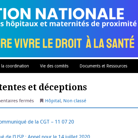
 la coordination
Vie des comités
Documents et Ressources
ttentes et déceptions
sur
ntaires fermés
Hôpital
,
Non classé
Ségur
de
la
Santé
ommuniqué de la CGT – 11 07 20
:
Fortes
attentes
et
de l’USP : Appel pour le 14 juillet 2020