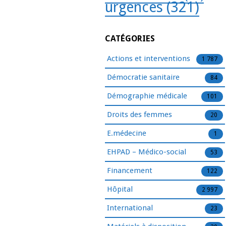
urgences
(321)
CATÉGORIES
Actions et interventions
1 787
Démocratie sanitaire
84
Démographie médicale
101
Droits des femmes
20
E.médecine
1
EHPAD – Médico-social
53
Financement
122
Hôpital
2 997
International
23