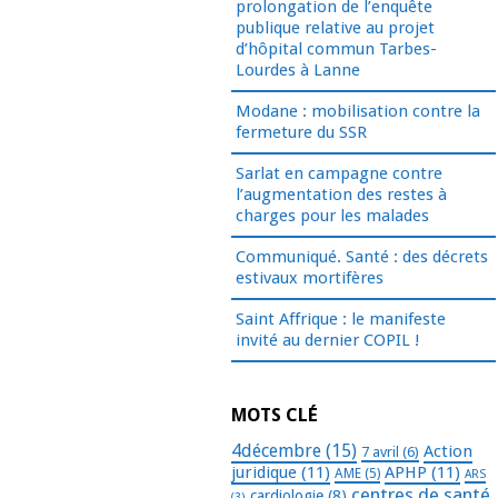
prolongation de l’enquête
publique relative au projet
d’hôpital commun Tarbes-
Lourdes à Lanne
Modane : mobilisation contre la
fermeture du SSR
Sarlat en campagne contre
l’augmentation des restes à
charges pour les malades
Communiqué. Santé : des décrets
estivaux mortifères
Saint Affrique : le manifeste
invité au dernier COPIL !
MOTS CLÉ
4décembre
(15)
Action
7 avril
(6)
juridique
(11)
APHP
(11)
AME
(5)
ARS
centres de santé
cardiologie
(8)
(3)