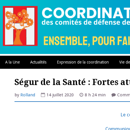
Skip
to
content
A la Une
Actualités
Expression de la coordination
Vie de
Ségur de la Santé : Fortes a
by
Rolland
14 juillet 2020
8 h 24 min
Comme
Le c
Communiqué 