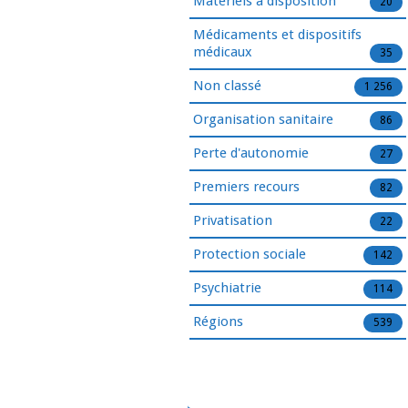
Matériels à disposition
20
Médicaments et dispositifs
médicaux
35
Non classé
1 256
Organisation sanitaire
86
Perte d'autonomie
27
Premiers recours
82
Privatisation
22
Protection sociale
142
Psychiatrie
114
Régions
539