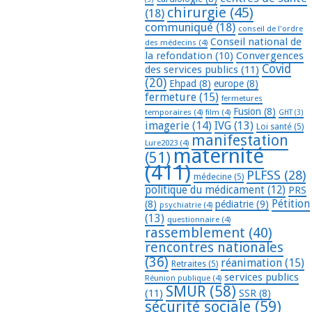
chirurgie
(45)
(18)
communiqué
(18)
conseil de l'ordre
Conseil national de
des médecins
(4)
la refondation
(10)
Convergences
Covid
des services publics
(11)
(20)
Ehpad
(8)
europe
(8)
fermeture
(15)
fermetures
Fusion
(8)
temporaires
(4)
film
(4)
GHT
(3)
imagerie
(14)
IVG
(13)
Loi santé
(5)
manifestation
Lure2023
(4)
maternité
(51)
(411)
PLFSS
(28)
médecine
(5)
politique du médicament
(12)
PRS
Pétition
(8)
pédiatrie
(9)
psychiatrie
(4)
(13)
questionnaire
(4)
rassemblement
(40)
rencontres nationales
(36)
réanimation
(15)
Retraites
(5)
services publics
Réunion publique
(4)
SMUR
(58)
(11)
SSR
(8)
sécurité sociale
(59)