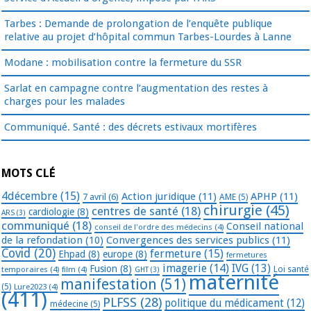
Tarbes : Demande de prolongation de l’enquête publique
relative au projet d’hôpital commun Tarbes-Lourdes à Lanne
Modane : mobilisation contre la fermeture du SSR
Sarlat en campagne contre l’augmentation des restes à
charges pour les malades
Communiqué. Santé : des décrets estivaux mortifères
MOTS CLÉ
4décembre
(15)
Action juridique
(11)
APHP
(11)
7 avril
(6)
AME
(5)
chirurgie
(45)
centres de santé
(18)
cardiologie
(8)
ARS
(3)
communiqué
(18)
Conseil national
conseil de l'ordre des médecins
(4)
de la refondation
(10)
Convergences des services publics
(11)
Covid
(20)
fermeture
(15)
Ehpad
(8)
europe
(8)
fermetures
imagerie
(14)
IVG
(13)
Fusion
(8)
temporaires
(4)
film
(4)
Loi santé
GHT
(3)
maternité
manifestation
(51)
(5)
Lure2023
(4)
(411)
PLFSS
(28)
politique du médicament
(12)
médecine
(5)