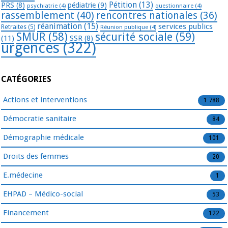
Pétition
(13)
PRS
(8)
pédiatrie
(9)
psychiatrie
(4)
questionnaire
(4)
rassemblement
(40)
rencontres nationales
(36)
réanimation
(15)
services publics
Retraites
(5)
Réunion publique
(4)
SMUR
(58)
sécurité sociale
(59)
(11)
SSR
(8)
urgences
(322)
CATÉGORIES
Actions et interventions
1 788
Démocratie sanitaire
84
Démographie médicale
101
Droits des femmes
20
E.médecine
1
EHPAD – Médico-social
53
Financement
122