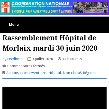
Skip
to
content
Menu
Rassemblement Hôpital de
Morlaix mardi 30 juin 2020
by
cncdhmp
3 juillet 2020
14 h 00 min
sur
Commentaires fermés
Rassemblement
Hôpital
Actions et interventions
,
Hôpital
,
Non classé
,
Régions
de
Morlaix
mardi
30
juin
2020