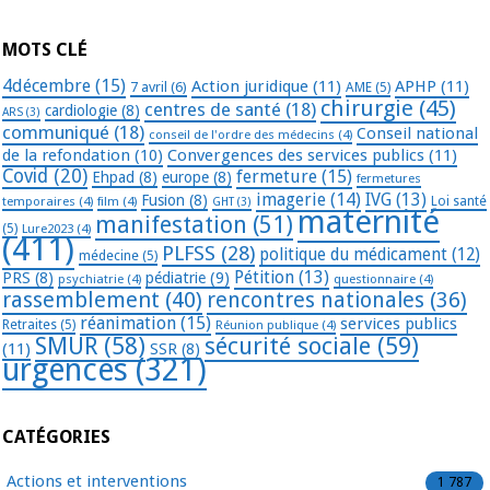
MOTS CLÉ
4décembre
(15)
Action juridique
(11)
APHP
(11)
7 avril
(6)
AME
(5)
chirurgie
(45)
centres de santé
(18)
cardiologie
(8)
ARS
(3)
communiqué
(18)
Conseil national
conseil de l'ordre des médecins
(4)
de la refondation
(10)
Convergences des services publics
(11)
Covid
(20)
fermeture
(15)
Ehpad
(8)
europe
(8)
fermetures
imagerie
(14)
IVG
(13)
Fusion
(8)
temporaires
(4)
film
(4)
Loi santé
GHT
(3)
maternité
manifestation
(51)
(5)
Lure2023
(4)
(411)
PLFSS
(28)
politique du médicament
(12)
médecine
(5)
Pétition
(13)
PRS
(8)
pédiatrie
(9)
psychiatrie
(4)
questionnaire
(4)
rassemblement
(40)
rencontres nationales
(36)
réanimation
(15)
services publics
Retraites
(5)
Réunion publique
(4)
SMUR
(58)
sécurité sociale
(59)
(11)
SSR
(8)
urgences
(321)
CATÉGORIES
Actions et interventions
1 787