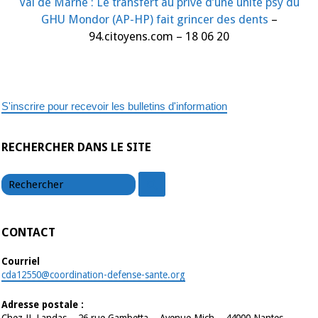
Val de Marne : Le transfert au privé d’une unité psy du
privé
d’une
GHU Mondor (AP-HP) fait grincer des dents
–
unité
psy
94.citoyens.com – 18 06 20
du
GHU
Mondor
(AP-
HP)
fait
grincer
S'inscrire pour recevoir les bulletins d'information
des
dents
RECHERCHER DANS LE SITE
chercher
chercher
CONTACT
Courriel
cda12550@coordination-defense-sante.org
Adresse postale :
Chez JL Landas – 26 rue Gambetta – Avenue Mich – 44000 Nantes