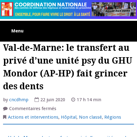
Skip
to
content
Menu
Val-de-Marne: le transfert au
privé d’une unité psy du GHU
Mondor (AP-HP) fait grincer
des dents
by
cncdhmp
22 juin 2020
17 h 14 min
sur
Commentaires fermés
Val-
de-
Actions et interventions
,
Hôpital
,
Non classé
,
Régions
Marne:
le
transfert
au