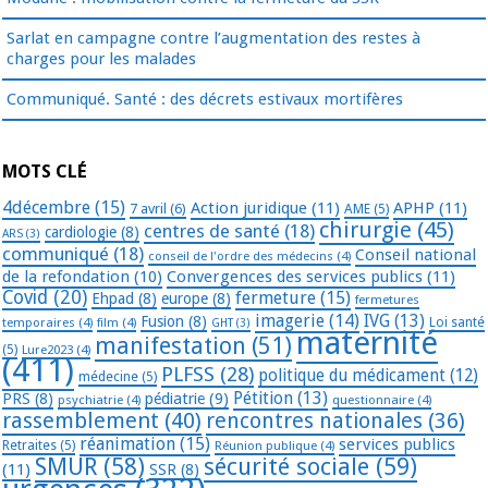
Sarlat en campagne contre l’augmentation des restes à
charges pour les malades
Communiqué. Santé : des décrets estivaux mortifères
MOTS CLÉ
4décembre
(15)
Action juridique
(11)
APHP
(11)
7 avril
(6)
AME
(5)
chirurgie
(45)
centres de santé
(18)
cardiologie
(8)
ARS
(3)
communiqué
(18)
Conseil national
conseil de l'ordre des médecins
(4)
de la refondation
(10)
Convergences des services publics
(11)
Covid
(20)
fermeture
(15)
Ehpad
(8)
europe
(8)
fermetures
imagerie
(14)
IVG
(13)
Fusion
(8)
temporaires
(4)
film
(4)
Loi santé
GHT
(3)
maternité
manifestation
(51)
(5)
Lure2023
(4)
(411)
PLFSS
(28)
politique du médicament
(12)
médecine
(5)
Pétition
(13)
PRS
(8)
pédiatrie
(9)
psychiatrie
(4)
questionnaire
(4)
rassemblement
(40)
rencontres nationales
(36)
réanimation
(15)
services publics
Retraites
(5)
Réunion publique
(4)
SMUR
(58)
sécurité sociale
(59)
(11)
SSR
(8)