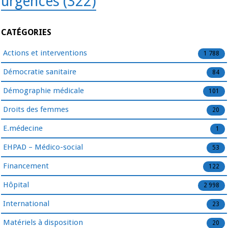
urgences
(322)
CATÉGORIES
Actions et interventions
1 788
Démocratie sanitaire
84
Démographie médicale
101
Droits des femmes
20
E.médecine
1
EHPAD – Médico-social
53
Financement
122
Hôpital
2 998
International
23
Matériels à disposition
20