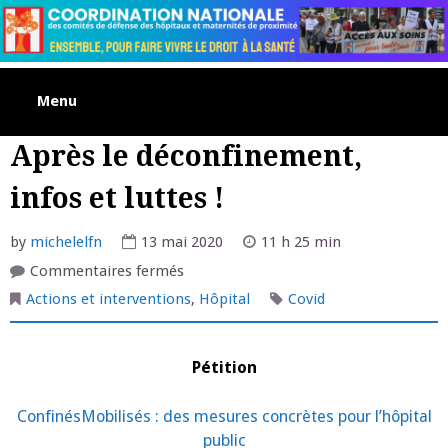
Skip
to
content
Menu
Après le déconfinement,
infos et luttes !
by
michelelfn
13 mai 2020
11 h 25 min
sur
Commentaires fermés
Après
le
Actions et interventions
,
Hôpital
Covid
déconfinement,
infos
et
luttes
Pétition
!
ConfinésMobilisés : des mesures concrètes pour l’hôpital
public