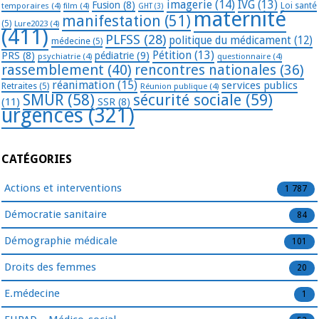
imagerie
(14)
IVG
(13)
Fusion
(8)
temporaires
(4)
film
(4)
Loi santé
GHT
(3)
maternité
manifestation
(51)
(5)
Lure2023
(4)
(411)
PLFSS
(28)
politique du médicament
(12)
médecine
(5)
Pétition
(13)
PRS
(8)
pédiatrie
(9)
psychiatrie
(4)
questionnaire
(4)
rassemblement
(40)
rencontres nationales
(36)
réanimation
(15)
services publics
Retraites
(5)
Réunion publique
(4)
SMUR
(58)
sécurité sociale
(59)
(11)
SSR
(8)
urgences
(321)
CATÉGORIES
Actions et interventions
1 787
Démocratie sanitaire
84
Démographie médicale
101
Droits des femmes
20
E.médecine
1