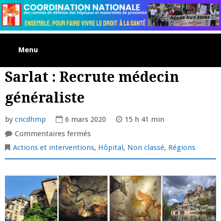
Skip
to
content
Menu
Sarlat : Recrute médecin
généraliste
by
cncdhmp
6 mars 2020
15 h 41 min
sur
Commentaires fermés
Sarlat
:
Actions et interventions
,
Hôpital
,
Non classé
,
Régions
Recrute
médecin
généraliste