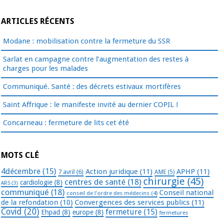
ARTICLES RÉCENTS
Modane : mobilisation contre la fermeture du SSR
Sarlat en campagne contre l’augmentation des restes à
charges pour les malades
Communiqué. Santé : des décrets estivaux mortifères
Saint Affrique : le manifeste invité au dernier COPIL !
Concarneau : fermeture de lits cet été
MOTS CLÉ
4décembre
(15)
Action juridique
(11)
APHP
(11)
7 avril
(6)
AME
(5)
chirurgie
(45)
centres de santé
(18)
cardiologie
(8)
ARS
(3)
communiqué
(18)
Conseil national
conseil de l'ordre des médecins
(4)
de la refondation
(10)
Convergences des services publics
(11)
Covid
(20)
fermeture
(15)
Ehpad
(8)
europe
(8)
fermetures