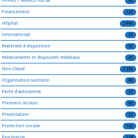
EHPAD – Médico-social
53
Financement
122
Hôpital
2 996
International
23
Matériels à disposition
20
Médicaments et dispositifs médicaux
35
Non classé
1 256
Organisation sanitaire
86
Perte d'autonomie
27
Premiers recours
82
Privatisation
22
Protection sociale
142
Psychiatrie
114