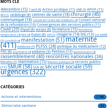
MOTS CLÉ
4décembre
(15)
Action juridique
(11)
APHP
(11)
7 avril
(6)
AME
(5)
chirurgie
(45)
centres de santé
(18)
cardiologie
(8)
ARS
(3)
communiqué
(18)
Conseil national
conseil de l'ordre des médecins
(4)
de la refondation
(10)
Convergences des services publics
(11)
Covid
(20)
fermeture
(15)
Ehpad
(8)
europe
(8)
fermetures
imagerie
(14)
IVG
(13)
Fusion
(8)
temporaires
(4)
film
(4)
Loi santé
GHT
(3)
maternité
manifestation
(51)
(5)
Lure2023
(4)
(411)
PLFSS
(28)
politique du médicament
(12)
médecine
(5)
Pétition
(13)
PRS
(8)
pédiatrie
(9)
psychiatrie
(4)
questionnaire
(4)
rassemblement
(40)
rencontres nationales
(36)
réanimation
(15)
services publics
Retraites
(5)
Réunion publique
(4)
SMUR
(58)
sécurité sociale
(59)
(11)
SSR
(8)
urgences
(322)
CATÉGORIES
Actions et interventions
1 788
Démocratie sanitaire
84