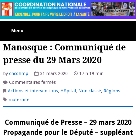
Skip
to
content
Menu
Manosque : Communiqué de
presse du 29 Mars 2020
by
cncdhmp
31 mars 2020
17 h 19 min
sur
Commentaires fermés
Manosque
:
Actions et interventions
,
Hôpital
,
Non classé
,
Régions
Communiqué
de
maternité
presse
du
29
Mars
2020
Communiqué de Presse – 29 mars 2020
Propagande pour le Député – suppléant