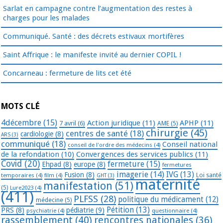
Sarlat en campagne contre l’augmentation des restes à
charges pour les malades
Communiqué. Santé : des décrets estivaux mortifères
Saint Affrique : le manifeste invité au dernier COPIL !
Concarneau : fermeture de lits cet été
MOTS CLÉ
4décembre
(15)
Action juridique
(11)
APHP
(11)
7 avril
(6)
AME
(5)
chirurgie
(45)
centres de santé
(18)
cardiologie
(8)
ARS
(3)
communiqué
(18)
Conseil national
conseil de l'ordre des médecins
(4)
de la refondation
(10)
Convergences des services publics
(11)
Covid
(20)
fermeture
(15)
Ehpad
(8)
europe
(8)
fermetures
imagerie
(14)
IVG
(13)
Fusion
(8)
temporaires
(4)
film
(4)
Loi santé
GHT
(3)
maternité
manifestation
(51)
(5)
Lure2023
(4)
(411)
PLFSS
(28)
politique du médicament
(12)
médecine
(5)
Pétition
(13)
PRS
(8)
pédiatrie
(9)
psychiatrie
(4)
questionnaire
(4)
rassemblement
(40)
rencontres nationales
(36)