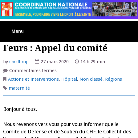
Skip
to
content
Menu
Feurs : Appel du comité
by
cncdhmp
27 mars 2020
14 h 29 min
sur
Commentaires fermés
Feurs
:
Actions et interventions
,
Hôpital
,
Non classé
,
Régions
Appel
du
maternité
comité
Bonjour à tous,
Nous revenons vers vous pour vous informer que le
Comité de Défense et de Soutien du CHF, le Collectif des