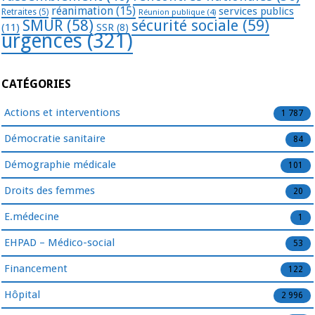
réanimation
(15)
services publics
Retraites
(5)
Réunion publique
(4)
SMUR
(58)
sécurité sociale
(59)
(11)
SSR
(8)
urgences
(321)
CATÉGORIES
Actions et interventions
1 787
Démocratie sanitaire
84
Démographie médicale
101
Droits des femmes
20
E.médecine
1
EHPAD – Médico-social
53
Financement
122
Hôpital
2 996