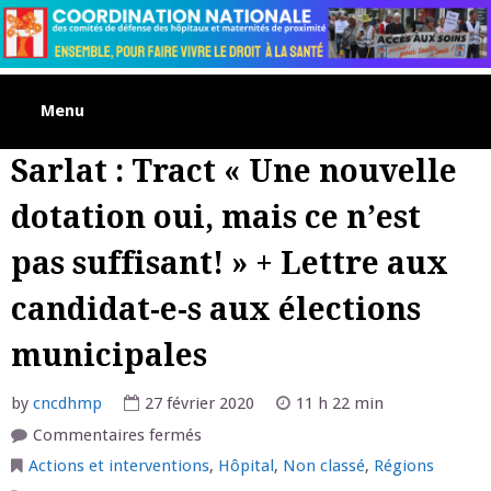
Skip
to
content
Menu
Sarlat : Tract « Une nouvelle
dotation oui, mais ce n’est
pas suffisant! » + Lettre aux
candidat-e-s aux élections
municipales
by
cncdhmp
27 février 2020
11 h 22 min
sur
Commentaires fermés
Sarlat
:
Actions et interventions
,
Hôpital
,
Non classé
,
Régions
Tract