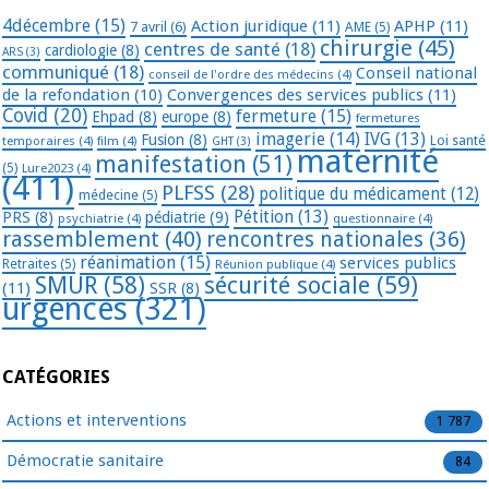
4décembre
(15)
Action juridique
(11)
APHP
(11)
7 avril
(6)
AME
(5)
chirurgie
(45)
centres de santé
(18)
cardiologie
(8)
ARS
(3)
communiqué
(18)
Conseil national
conseil de l'ordre des médecins
(4)
de la refondation
(10)
Convergences des services publics
(11)
Covid
(20)
fermeture
(15)
Ehpad
(8)
europe
(8)
fermetures
imagerie
(14)
IVG
(13)
Fusion
(8)
temporaires
(4)
film
(4)
Loi santé
GHT
(3)
maternité
manifestation
(51)
(5)
Lure2023
(4)
(411)
PLFSS
(28)
politique du médicament
(12)
médecine
(5)
Pétition
(13)
PRS
(8)
pédiatrie
(9)
psychiatrie
(4)
questionnaire
(4)
rassemblement
(40)
rencontres nationales
(36)
réanimation
(15)
services publics
Retraites
(5)
Réunion publique
(4)
SMUR
(58)
sécurité sociale
(59)
(11)
SSR
(8)
urgences
(321)
CATÉGORIES
Actions et interventions
1 787
Démocratie sanitaire
84