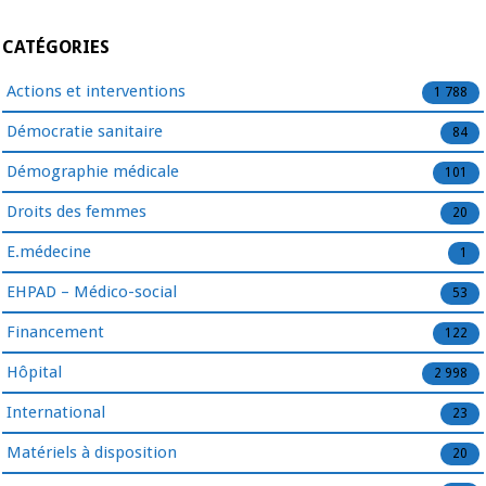
CATÉGORIES
Actions et interventions
1 788
Démocratie sanitaire
84
Démographie médicale
101
Droits des femmes
20
E.médecine
1
EHPAD – Médico-social
53
Financement
122
Hôpital
2 998
International
23
Matériels à disposition
20