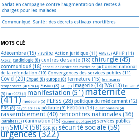
Sarlat en campagne contre l’augmentation des restes à
charges pour les malades
Communiqué. Santé : des décrets estivaux mortifères
MOTS CLÉ
4décembre
(15)
Action juridique
(11)
APHP
(11)
7 avril
(6)
AME
(5)
chirurgie
(45)
centres de santé
(18)
cardiologie
(8)
ARS
(3)
communiqué
(18)
Conseil national
conseil de l'ordre des médecins
(4)
de la refondation
(10)
Convergences des services publics
(11)
Covid
(20)
fermeture
(15)
Ehpad
(8)
europe
(8)
fermetures
imagerie
(14)
IVG
(13)
Fusion
(8)
temporaires
(4)
film
(4)
Loi santé
GHT
(3)
maternité
manifestation
(51)
(5)
Lure2023
(4)
(411)
PLFSS
(28)
politique du médicament
(12)
médecine
(5)
Pétition
(13)
PRS
(8)
pédiatrie
(9)
psychiatrie
(4)
questionnaire
(4)
rassemblement
(40)
rencontres nationales
(36)
réanimation
(15)
services publics
Retraites
(5)
Réunion publique
(4)
SMUR
(58)
sécurité sociale
(59)
(11)
SSR
(8)
urgences
(322)