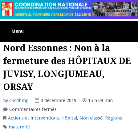
Skip
to
content
Menu
Nord Essonnes : Non à la
fermeture des HÔPITAUX DE
JUVISY, LONGJUMEAU,
ORSAY
by
cncdhmp
3 décembre 2019
15 h 09 min
sur
Commentaires fermés
Nord
Essonnes
Actions et interventions
,
Hôpital
,
Non classé
,
Régions
:
Non
maternité
à
la