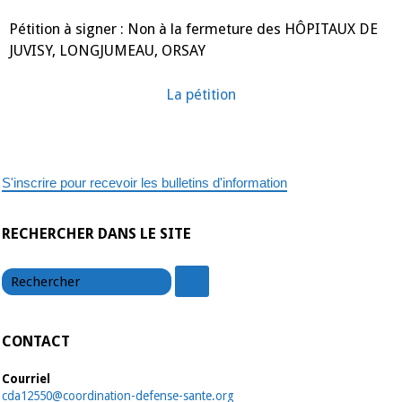
fermeture
des
HÔPITAUX
Pétition à signer : Non à la fermeture des HÔPITAUX DE
DE
JUVISY, LONGJUMEAU, ORSAY
JUVISY,
LONGJUMEAU,
ORSAY
La pétition
S'inscrire pour recevoir les bulletins d'information
RECHERCHER DANS LE SITE
chercher
chercher
CONTACT
Courriel
cda12550@coordination-defense-sante.org