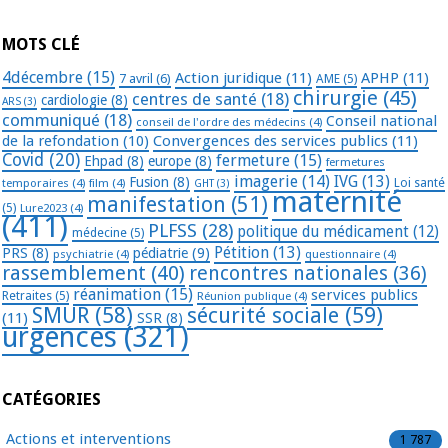
MOTS CLÉ
4décembre
(15)
Action juridique
(11)
APHP
(11)
7 avril
(6)
AME
(5)
chirurgie
(45)
centres de santé
(18)
cardiologie
(8)
ARS
(3)
communiqué
(18)
Conseil national
conseil de l'ordre des médecins
(4)
de la refondation
(10)
Convergences des services publics
(11)
Covid
(20)
fermeture
(15)
Ehpad
(8)
europe
(8)
fermetures
imagerie
(14)
IVG
(13)
Fusion
(8)
temporaires
(4)
film
(4)
Loi santé
GHT
(3)
maternité
manifestation
(51)
(5)
Lure2023
(4)
(411)
PLFSS
(28)
politique du médicament
(12)
médecine
(5)
Pétition
(13)
PRS
(8)
pédiatrie
(9)
psychiatrie
(4)
questionnaire
(4)
rassemblement
(40)
rencontres nationales
(36)
réanimation
(15)
services publics
Retraites
(5)
Réunion publique
(4)
SMUR
(58)
sécurité sociale
(59)
(11)
SSR
(8)
urgences
(321)
CATÉGORIES
Actions et interventions
1 787