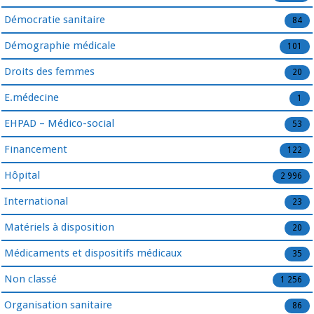
Démocratie sanitaire
84
Démographie médicale
101
Droits des femmes
20
E.médecine
1
EHPAD – Médico-social
53
Financement
122
Hôpital
2 996
International
23
Matériels à disposition
20
Médicaments et dispositifs médicaux
35
Non classé
1 256
Organisation sanitaire
86