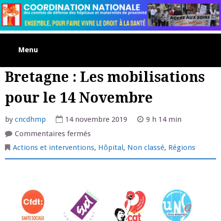
Skip
to
content
Menu
Bretagne : Les mobilisations
pour le 14 Novembre
by
cncdhmp
14 novembre 2019
9 h 14 min
sur
Commentaires fermés
Bretagne
:
Actions et interventions
,
Hôpital
,
Non classé
,
Régions
Les
mobilisations
pour
le
14
Novembre