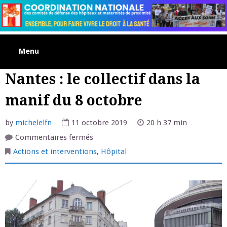
Skip
to
content
Menu
Nantes : le collectif dans la
manif du 8 octobre
by
michelelfn
11 octobre 2019
20 h 37 min
sur
Commentaires fermés
Nantes
:
Actions et interventions
,
Hôpital
le
collectif
dans
la
manif
du
8
octobre