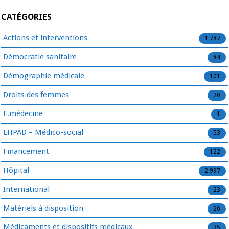
CATÉGORIES
Actions et interventions
1 787
Démocratie sanitaire
84
Démographie médicale
101
Droits des femmes
20
E.médecine
1
EHPAD – Médico-social
53
Financement
122
Hôpital
2 997
International
23
Matériels à disposition
20
Médicaments et dispositifs médicaux
35