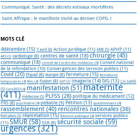
Communiqué. Santé : des décrets estivaux mortifères
Saint Affrique : le manifeste invité au dernier COPIL !
MOTS CLÉ
4décembre
(15)
Action juridique
(11)
APHP
(11)
7 avril
(6)
AME
(5)
chirurgie
(45)
centres de santé
(18)
cardiologie
(8)
ARS
(3)
communiqué
(18)
Conseil national
conseil de l'ordre des médecins
(4)
de la refondation
(10)
Convergences des services publics
(11)
Covid
(20)
fermeture
(15)
Ehpad
(8)
europe
(8)
fermetures
imagerie
(14)
IVG
(13)
Fusion
(8)
temporaires
(4)
film
(4)
Loi santé
GHT
(3)
maternité
manifestation
(51)
(5)
Lure2023
(4)
(411)
PLFSS
(28)
politique du médicament
(12)
médecine
(5)
Pétition
(13)
PRS
(8)
pédiatrie
(9)
psychiatrie
(4)
questionnaire
(4)
rassemblement
(40)
rencontres nationales
(36)
réanimation
(15)
services publics
Retraites
(5)
Réunion publique
(4)
SMUR
(58)
sécurité sociale
(59)
(11)
SSR
(8)
urgences
(321)