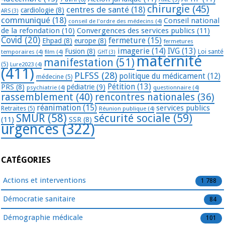
chirurgie
(45)
centres de santé
(18)
cardiologie
(8)
ARS
(3)
communiqué
(18)
Conseil national
conseil de l'ordre des médecins
(4)
de la refondation
(10)
Convergences des services publics
(11)
Covid
(20)
fermeture
(15)
Ehpad
(8)
europe
(8)
fermetures
imagerie
(14)
IVG
(13)
Fusion
(8)
temporaires
(4)
film
(4)
Loi santé
GHT
(3)
maternité
manifestation
(51)
(5)
Lure2023
(4)
(411)
PLFSS
(28)
politique du médicament
(12)
médecine
(5)
Pétition
(13)
PRS
(8)
pédiatrie
(9)
psychiatrie
(4)
questionnaire
(4)
rassemblement
(40)
rencontres nationales
(36)
réanimation
(15)
services publics
Retraites
(5)
Réunion publique
(4)
SMUR
(58)
sécurité sociale
(59)
(11)
SSR
(8)
urgences
(322)
CATÉGORIES
Actions et interventions
1 788
Démocratie sanitaire
84
Démographie médicale
101