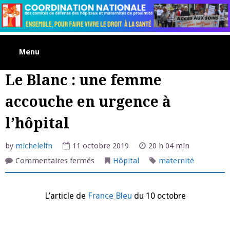
Skip
to
content
Menu
Le Blanc : une femme
accouche en urgence à
l’hôpital
by
michelelfn
11 octobre 2019
20 h 04 min
sur
Commentaires fermés
Hôpital
maternité
Le
Blanc
:
une
L’article de
France Bleu
du 10 octobre
femme
accouche
en
urgence
à