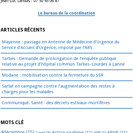
Jean-Luc Landas : 07 50 45 06 87
Le bureau de la coordination
ARTICLES RÉCENTS
Mayenne : passage en Antenne de Médecine d’Urgence.du
Service d’Accueil d’Urgence, imposé par l’ARS
Tarbes : Demande de prolongation de l’enquête publique
relative au projet d’hôpital commun Tarbes-Lourdes à Lanne
Modane : mobilisation contre la fermeture du SSR
Sarlat en campagne contre l’augmentation des restes à
charges pour les malades
Communiqué. Santé : des décrets estivaux mortifères
MOTS CLÉ
4décembre
(15)
Action juridique
(11)
APHP
(11)
7 avril
(6)
AME
(5)