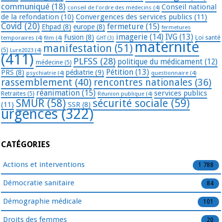
communiqué
(18)
Conseil national
conseil de l'ordre des médecins
(4)
de la refondation
(10)
Convergences des services publics
(11)
Covid
(20)
fermeture
(15)
Ehpad
(8)
europe
(8)
fermetures
imagerie
(14)
IVG
(13)
Fusion
(8)
temporaires
(4)
film
(4)
Loi santé
GHT
(3)
maternité
manifestation
(51)
(5)
Lure2023
(4)
(411)
PLFSS
(28)
politique du médicament
(12)
médecine
(5)
Pétition
(13)
PRS
(8)
pédiatrie
(9)
psychiatrie
(4)
questionnaire
(4)
rassemblement
(40)
rencontres nationales
(36)
réanimation
(15)
services publics
Retraites
(5)
Réunion publique
(4)
SMUR
(58)
sécurité sociale
(59)
(11)
SSR
(8)
urgences
(322)
CATÉGORIES
Actions et interventions
1 788
Démocratie sanitaire
84
Démographie médicale
101
Droits des femmes
20