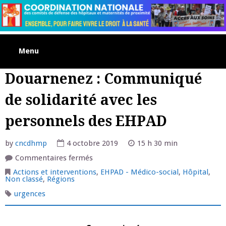
Skip
to
content
Menu
Douarnenez : Communiqué
de solidarité avec les
personnels des EHPAD
by
cncdhmp
4 octobre 2019
15 h 30 min
sur
Commentaires fermés
Douarnenez
:
Actions et interventions
,
EHPAD - Médico-social
,
Hôpital
,
Communiqué
Non classé
,
Régions
de
solidarité
urgences
avec
les
personnels
des