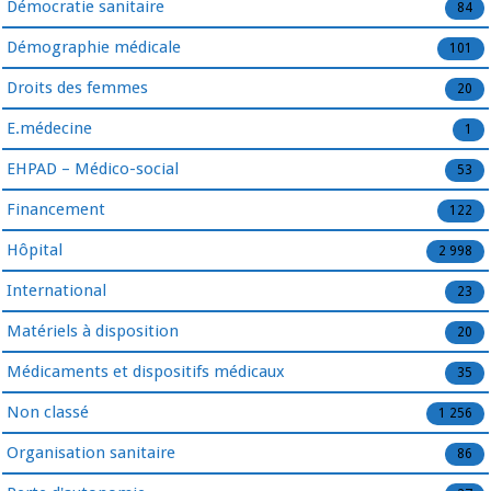
Démocratie sanitaire
84
Démographie médicale
101
Droits des femmes
20
E.médecine
1
EHPAD – Médico-social
53
Financement
122
Hôpital
2 998
International
23
Matériels à disposition
20
Médicaments et dispositifs médicaux
35
Non classé
1 256
Organisation sanitaire
86