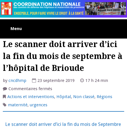
Skip
to
content
Menu
Le scanner doit arriver d’ici
la fin du mois de septembre à
l’hôpital de Brioude
by
cncdhmp
23 septembre 2019
17 h 24 min
sur
Commentaires fermés
Le
scanner
Actions et interventions
,
Hôpital
,
Non classé
,
Régions
doit
arriver
maternité
,
urgences
d’ici
la
fin
du
mois
Le scanner doit arriver d’ici la fin du mois de Septembre