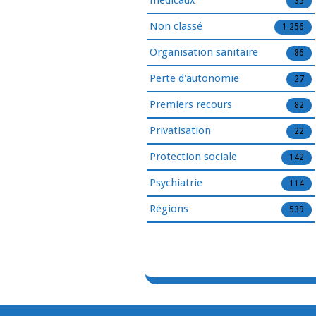
médicaux
35
Non classé
1 256
Organisation sanitaire
86
Perte d'autonomie
27
Premiers recours
82
Privatisation
22
Protection sociale
142
Psychiatrie
114
Régions
539