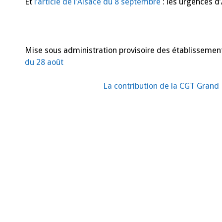
Et
l’article de l’Alsace du 8 septembre
: les urgences d
Mise sous administration provisoire des établissem
du 28 août
La contribution de la CGT Grand E