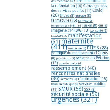
Conseil national de
des médecins
(4)
la refondation
(10)
Convergences
Covid
des services publics
(11)
(20)
Ehpad
(8)
europe
(8)
fermeture
(15)
fermetures
Fusion
(8)
temporaires
(4)
film
(4)
GHT
(3)
imagerie
(14)
IVG
(13)
Loi santé
(5)
manifestation
Lure2023
(4)
maternité
(51)
(411)
PLFSS
(28)
médecine
(5)
politique du médicament
(12)
PRS
Pétition
(8)
pédiatrie
(9)
psychiatrie
(4)
(13)
questionnaire
(4)
rassemblement
(40)
rencontres nationales
(36)
réanimation
(15)
Retraites
(5)
services publics
Réunion publique
(4)
SMUR
(58)
(11)
SSR
(8)
sécurité sociale
(59)
urgences
(321)