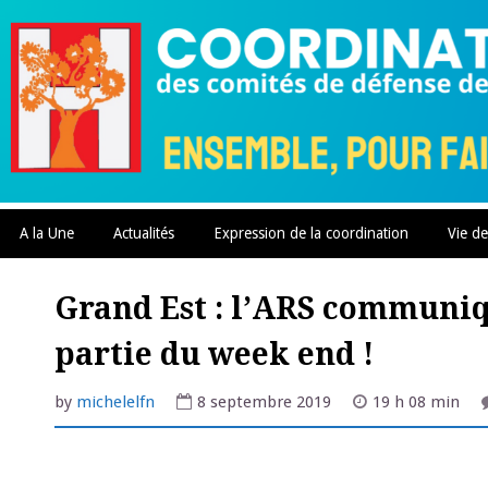
Skip
to
content
A la Une
Actualités
Expression de la coordination
Vie de
Grand Est : l’ARS communiq
partie du week end !
by
michelelfn
8 septembre 2019
19 h 08 min