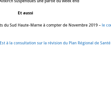
’Altkirch suspendues une partie du week end
Et aussi
ents du Sud Haute-Marne à compter de Novembre 2019 –
le c
st à la consultation sur la révision du Plan Régional de Santé