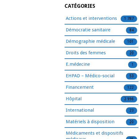
CATÉGORIES
Actions et interventions
1 787
Démocratie sanitaire
84
Démographie médicale
101
Droits des femmes
20
E.médecine
1
EHPAD – Médico-social
53
Financement
122
Hôpital
2 996
International
23
Matériels à disposition
20
Médicaments et dispositifs