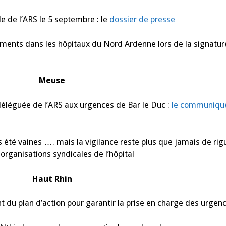
et
les
urgences
le de l’ARS le 5 septembre : le
dossier de presse
d’Altkirch
ferment
une
sements dans les hôpitaux du Nord Ardenne lors de la signatur
partie
du
week
end
!
Meuse
 déléguée de l’ARS aux urgences de Bar le Duc :
le communiqué 
 été vaines …. mais la vigilance reste plus que jamais de rig
 organisations syndicales de l’hôpital
Haut Rhin
t du plan d’action pour garantir la prise en charge des urge