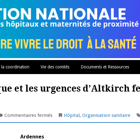
 la coordination
Vie des comités
Documents et Ressources
ue et les urgences d’Altkirch 
sur
Commentaires fermés
Hôpital
,
Organisation sanitaire
Grand
Est
:
l’ARS
Ardennes
communique