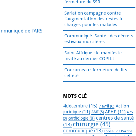
fermeture du SSR
Sarlat en campagne contre
l’augmentation des restes à
charges pour les malades
ommuniqué de l’ARS
Communiqué. Santé : des décrets
estivaux mortifères
Saint Affrique : le manifeste
invité au dernier COPIL !
Concarneau : fermeture de lits
cet été
MOTS CLÉ
4décembre
(15)
Action
7 avril
(6)
juridique
(11)
APHP
(11)
AME
(5)
ARS
centres de santé
cardiologie
(8)
(3)
chirurgie
(45)
(18)
communiqué
(18)
conseil de l'ordre