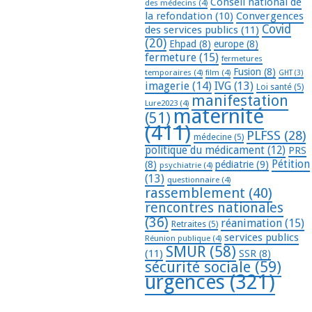
Conseil national de
des médecins
(4)
la refondation
(10)
Convergences
Covid
des services publics
(11)
(20)
Ehpad
(8)
europe
(8)
fermeture
(15)
fermetures
Fusion
(8)
temporaires
(4)
film
(4)
GHT
(3)
imagerie
(14)
IVG
(13)
Loi santé
(5)
manifestation
Lure2023
(4)
maternité
(51)
(411)
PLFSS
(28)
médecine
(5)
politique du médicament
(12)
PRS
Pétition
(8)
pédiatrie
(9)
psychiatrie
(4)
(13)
questionnaire
(4)
rassemblement
(40)
rencontres nationales
(36)
réanimation
(15)
Retraites
(5)
services publics
Réunion publique
(4)
SMUR
(58)
(11)
SSR
(8)
sécurité sociale
(59)
urgences
(321)