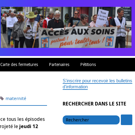
Carte des fermetures
Partenaires
Pétitions
S'inscrire pour recevoir les bulletins
d'information
maternité
RECHERCHER DANS LE SITE
chercher
c
ace tous les épisodes
rojeté le
jeudi 12