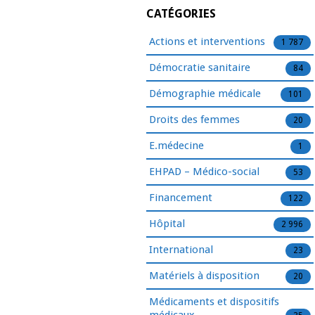
CATÉGORIES
Actions et interventions
1 787
Démocratie sanitaire
84
Démographie médicale
101
Droits des femmes
20
E.médecine
1
EHPAD – Médico-social
53
Financement
122
Hôpital
2 996
International
23
Matériels à disposition
20
Médicaments et dispositifs