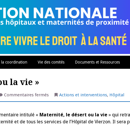
 la coordination
Vie des comités
Documents et Ressources
u la vie »
sur
Commentaires fermés
Actions et interventions
,
Hôpital
Film
« Maternité,
le
désert
mentaire intitulé «
Maternité, le désert ou la vie
» qui retr
ou
la
ernité et de tous les services de l’Hôpital de Vierzon. Il sera p
vie »