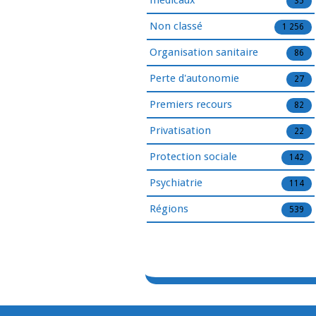
médicaux
35
Non classé
1 256
Organisation sanitaire
86
Perte d'autonomie
27
Premiers recours
82
Privatisation
22
Protection sociale
142
Psychiatrie
114
Régions
539