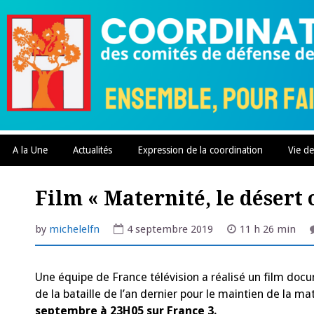
Skip
to
content
A la Une
Actualités
Expression de la coordination
Vie de
Film « Maternité, le désert o
by
michelelfn
4 septembre 2019
11 h 26 min
Une équipe de France télévision a réalisé un film docu
de la bataille de l’an dernier pour le maintien de la mat
septembre à 23H05 sur France 3.