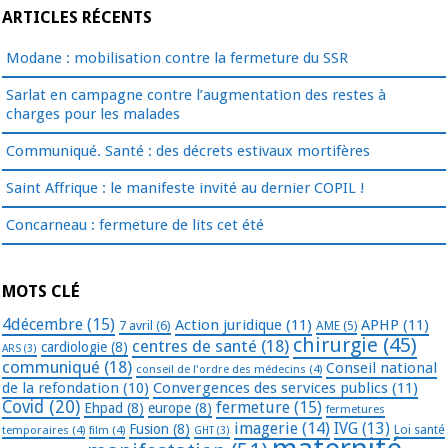
ARTICLES RÉCENTS
Modane : mobilisation contre la fermeture du SSR
Sarlat en campagne contre l’augmentation des restes à
charges pour les malades
Communiqué. Santé : des décrets estivaux mortifères
Saint Affrique : le manifeste invité au dernier COPIL !
Concarneau : fermeture de lits cet été
MOTS CLÉ
4décembre
(15)
Action juridique
(11)
APHP
(11)
7 avril
(6)
AME
(5)
chirurgie
(45)
centres de santé
(18)
cardiologie
(8)
ARS
(3)
communiqué
(18)
Conseil national
conseil de l'ordre des médecins
(4)
de la refondation
(10)
Convergences des services publics
(11)
Covid
(20)
fermeture
(15)
Ehpad
(8)
europe
(8)
fermetures
imagerie
(14)
IVG
(13)
Fusion
(8)
temporaires
(4)
film
(4)
Loi santé
GHT
(3)