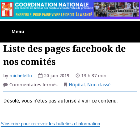
Skip
to
content
Menu
Liste des pages facebook de
nos comités
by
michelelfn
20 juin 2019
13 h 37 min
sur
Commentaires fermés
Hôpital
,
Non classé
Liste
des
pages
Désolé, vous n’êtes pas autorisé à voir ce contenu.
facebook
de
nos
comités
S'inscrire pour recevoir les bulletins d'information