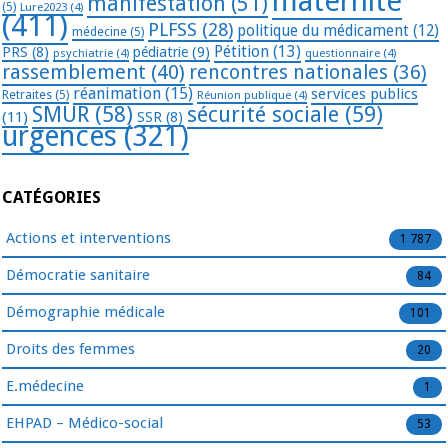
maternité
manifestation
(51)
(5)
Lure2023
(4)
(411)
PLFSS
(28)
politique du médicament
(12)
médecine
(5)
Pétition
(13)
PRS
(8)
pédiatrie
(9)
psychiatrie
(4)
questionnaire
(4)
rassemblement
(40)
rencontres nationales
(36)
réanimation
(15)
services publics
Retraites
(5)
Réunion publique
(4)
SMUR
(58)
sécurité sociale
(59)
(11)
SSR
(8)
urgences
(321)
CATÉGORIES
Actions et interventions
1 787
Démocratie sanitaire
84
Démographie médicale
101
Droits des femmes
20
E.médecine
1
EHPAD – Médico-social
53