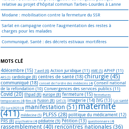
relative au projet d’hôpital commun Tarbes-Lourdes à Lanne
Modane : mobilisation contre la fermeture du SSR
Sarlat en campagne contre l’augmentation des restes à
charges pour les malades
Communiqué. Santé : des décrets estivaux mortifères
MOTS CLÉ
4décembre
(15)
Action juridique
(11)
APHP
(11)
7 avril
(6)
AME
(5)
chirurgie
(45)
centres de santé
(18)
cardiologie
(8)
ARS
(3)
communiqué
(18)
Conseil national
conseil de l'ordre des médecins
(4)
de la refondation
(10)
Convergences des services publics
(11)
Covid
(20)
fermeture
(15)
Ehpad
(8)
europe
(8)
fermetures
imagerie
(14)
IVG
(13)
Fusion
(8)
temporaires
(4)
film
(4)
Loi santé
GHT
(3)
maternité
manifestation
(51)
(5)
Lure2023
(4)
(411)
PLFSS
(28)
politique du médicament
(12)
médecine
(5)
Pétition
(13)
PRS
(8)
pédiatrie
(9)
psychiatrie
(4)
questionnaire
(4)
rassemblement
(40)
rencontres nationales
(36)