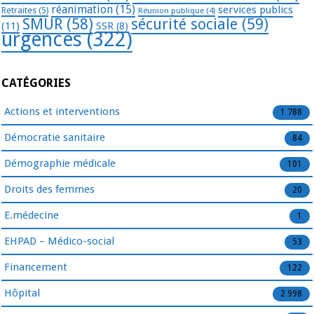
réanimation
(15)
services publics
Retraites
(5)
Réunion publique
(4)
SMUR
(58)
sécurité sociale
(59)
(11)
SSR
(8)
urgences
(322)
CATÉGORIES
Actions et interventions
1 788
Démocratie sanitaire
84
Démographie médicale
101
Droits des femmes
20
E.médecine
1
EHPAD – Médico-social
53
Financement
122
Hôpital
2 998