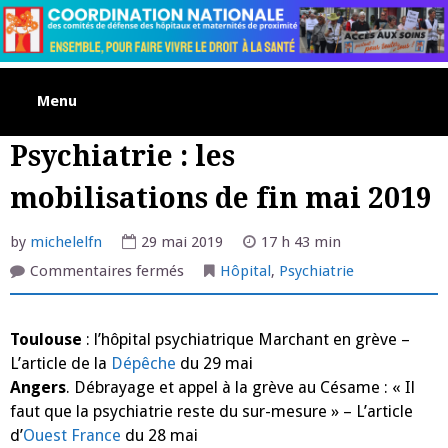
Skip
to
content
Menu
Psychiatrie : les
mobilisations de fin mai 2019
by
michelelfn
29 mai 2019
17 h 43 min
sur
Commentaires fermés
Hôpital
,
Psychiatrie
Psychiatrie
:
les
mobilisations
Toulouse
: l’hôpital psychiatrique Marchant en grève –
de
fin
L’article de la
Dépêche
du 29 mai
mai
2019
Angers
. Débrayage et appel à la grève au Césame : « Il
faut que la psychiatrie reste du sur-mesure » – L’article
d’
Ouest France
du 28 mai