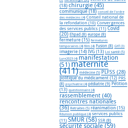
chirurgie
(45)
(18)
communiqué
(18)
conseil de l'ordre
Conseil national de
des médecins
(4)
la refondation
(10)
Convergences
Covid
des services publics
(11)
(20)
Ehpad
(8)
europe
(8)
fermeture
(15)
fermetures
Fusion
(8)
temporaires
(4)
film
(4)
GHT
(3)
imagerie
(14)
IVG
(13)
Loi santé
(5)
manifestation
Lure2023
(4)
maternité
(51)
(411)
PLFSS
(28)
médecine
(5)
politique du médicament
(12)
PRS
Pétition
(8)
pédiatrie
(9)
psychiatrie
(4)
(13)
questionnaire
(4)
rassemblement
(40)
rencontres nationales
(36)
réanimation
(15)
Retraites
(5)
services publics
Réunion publique
(4)
SMUR
(58)
(11)
SSR
(8)
sécurité sociale
(59)