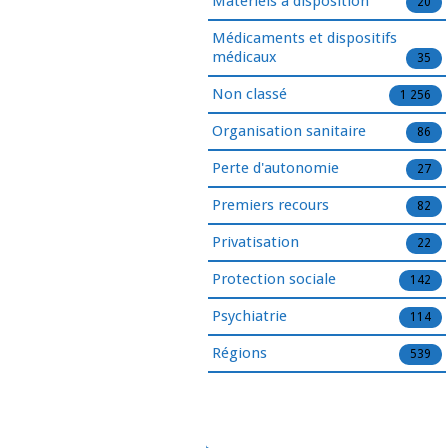
Matériels à disposition
20
Médicaments et dispositifs
médicaux
35
Non classé
1 256
Organisation sanitaire
86
Perte d'autonomie
27
Premiers recours
82
Privatisation
22
Protection sociale
142
Psychiatrie
114
Régions
539