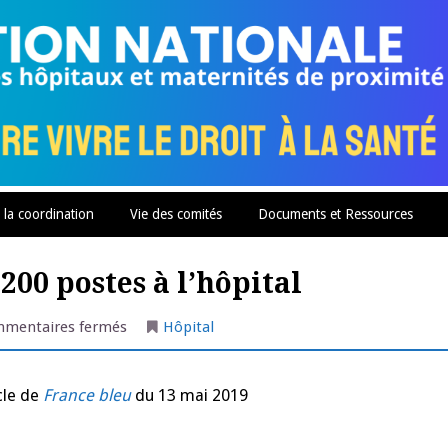
 la coordination
Vie des comités
Documents et Ressources
200 postes à l’hôpital
sur
mentaires fermés
Hôpital
Cherbourg
:
suppression
de
icle de
France bleu
du 13 mai 2019
200
postes
à
l’hôpital