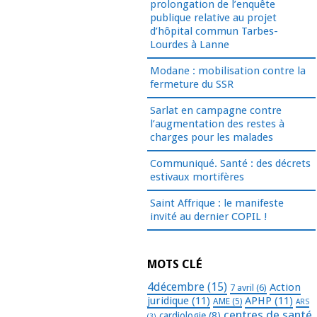
prolongation de l’enquête
publique relative au projet
d’hôpital commun Tarbes-
Lourdes à Lanne
Modane : mobilisation contre la
fermeture du SSR
Sarlat en campagne contre
l’augmentation des restes à
charges pour les malades
Communiqué. Santé : des décrets
estivaux mortifères
Saint Affrique : le manifeste
invité au dernier COPIL !
MOTS CLÉ
4décembre
(15)
Action
7 avril
(6)
juridique
(11)
APHP
(11)
AME
(5)
ARS
centres de santé
cardiologie
(8)
(3)