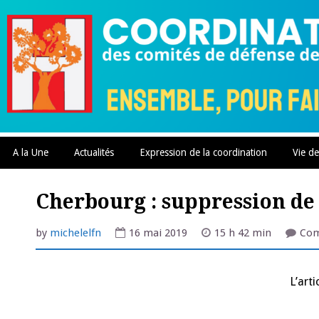
Skip
to
content
A la Une
Actualités
Expression de la coordination
Vie de
Cherbourg : suppression de 
by
michelelfn
16 mai 2019
15 h 42 min
Com
L’art