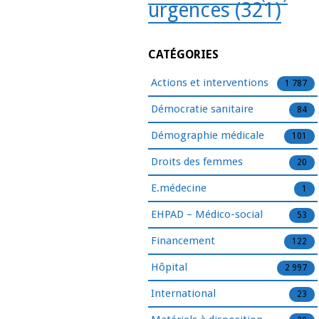
urgences
(321)
CATÉGORIES
Actions et interventions
1 787
Démocratie sanitaire
84
Démographie médicale
101
Droits des femmes
20
E.médecine
1
EHPAD – Médico-social
53
Financement
122
Hôpital
2 997
International
23