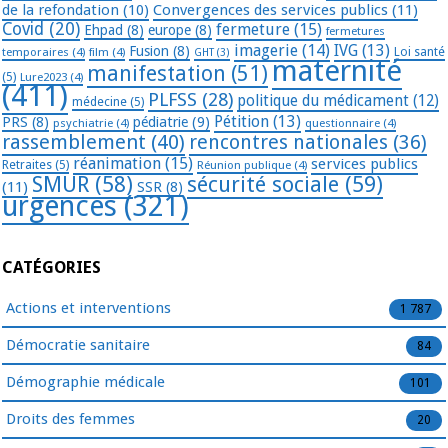
de la refondation
(10)
Convergences des services publics
(11)
Covid
(20)
fermeture
(15)
Ehpad
(8)
europe
(8)
fermetures
imagerie
(14)
IVG
(13)
Fusion
(8)
temporaires
(4)
film
(4)
Loi santé
GHT
(3)
maternité
manifestation
(51)
(5)
Lure2023
(4)
(411)
PLFSS
(28)
politique du médicament
(12)
médecine
(5)
Pétition
(13)
PRS
(8)
pédiatrie
(9)
psychiatrie
(4)
questionnaire
(4)
rassemblement
(40)
rencontres nationales
(36)
réanimation
(15)
services publics
Retraites
(5)
Réunion publique
(4)
SMUR
(58)
sécurité sociale
(59)
(11)
SSR
(8)
urgences
(321)
CATÉGORIES
Actions et interventions
1 787
Démocratie sanitaire
84
Démographie médicale
101
Droits des femmes
20