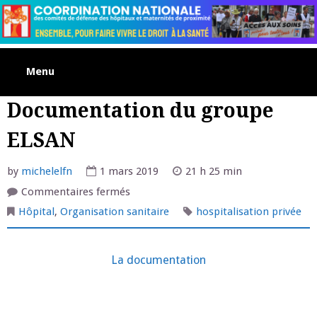
Skip
to
content
Menu
Documentation du groupe
ELSAN
by
michelelfn
1 mars 2019
21 h 25 min
sur
Commentaires fermés
Documentation
du
Hôpital
,
Organisation sanitaire
hospitalisation privée
groupe
ELSAN
La documentation