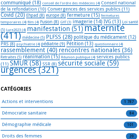
communiqué
(18)
Conseil national
conseil de l'ordre des médecins
(4)
de la refondation
(10)
Convergences des services publics
(11)
Covid
(20)
fermeture
(15)
Ehpad
(8)
europe
(8)
fermetures
imagerie
(14)
IVG
(13)
Fusion
(8)
temporaires
(4)
film
(4)
Loi santé
GHT
(3)
maternité
manifestation
(51)
(5)
Lure2023
(4)
(411)
PLFSS
(28)
politique du médicament
(12)
médecine
(5)
Pétition
(13)
PRS
(8)
pédiatrie
(9)
psychiatrie
(4)
questionnaire
(4)
rassemblement
(40)
rencontres nationales
(36)
réanimation
(15)
services publics
Retraites
(5)
Réunion publique
(4)
SMUR
(58)
sécurité sociale
(59)
(11)
SSR
(8)
urgences
(321)
CATÉGORIES
Actions et interventions
1 787
Démocratie sanitaire
84
Démographie médicale
101
Droits des femmes
20