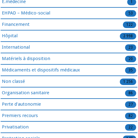
E.médecine
1
EHPAD – Médico-social
53
Financement
122
Hôpital
2 998
International
23
Matériels à disposition
20
Médicaments et dispositifs médicaux
35
Non classé
1 256
Organisation sanitaire
86
Perte d'autonomie
27
Premiers recours
82
Privatisation
22