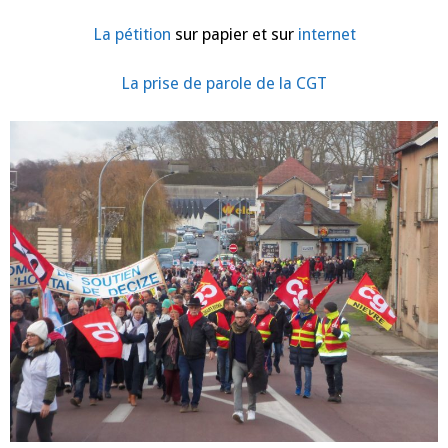
le
9
janvier
La pétition
sur papier et sur
internet
La prise de parole de la CGT