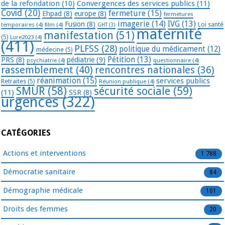
de la refondation
(10)
Convergences des services publics
(11)
Covid
(20)
fermeture
(15)
Ehpad
(8)
europe
(8)
fermetures
imagerie
(14)
IVG
(13)
Fusion
(8)
temporaires
(4)
film
(4)
Loi santé
GHT
(3)
maternité
manifestation
(51)
(5)
Lure2023
(4)
(411)
PLFSS
(28)
politique du médicament
(12)
médecine
(5)
Pétition
(13)
PRS
(8)
pédiatrie
(9)
psychiatrie
(4)
questionnaire
(4)
rassemblement
(40)
rencontres nationales
(36)
réanimation
(15)
services publics
Retraites
(5)
Réunion publique
(4)
SMUR
(58)
sécurité sociale
(59)
(11)
SSR
(8)
urgences
(322)
CATÉGORIES
Actions et interventions
1 788
Démocratie sanitaire
84
Démographie médicale
101
Droits des femmes
20