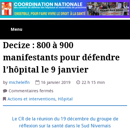
Skip
to
content
Menu
Decize : 800 à 900
manifestants pour défendre
l’hôpital le 9 janvier
by
michelelfn
16 janvier 2019
22 h 15 min
sur
Commentaires fermés
Decize
:
Actions et interventions
,
Hôpital
800
à
900
manifestants
Le CR de la réunion du 19 décembre du groupe de
pour
défendre
réflexion sur la santé dans le Sud Nivernais
l’hôpital