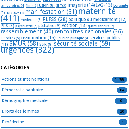
imagerie
(14)
IVG
(13)
Fusion
(8)
temporaires
(4)
film
(4)
Loi santé
GHT
(3)
maternité
manifestation
(51)
(5)
Lure2023
(4)
(411)
PLFSS
(28)
politique du médicament
(12)
médecine
(5)
Pétition
(13)
PRS
(8)
pédiatrie
(9)
psychiatrie
(4)
questionnaire
(4)
rassemblement
(40)
rencontres nationales
(36)
réanimation
(15)
services publics
Retraites
(5)
Réunion publique
(4)
SMUR
(58)
sécurité sociale
(59)
(11)
SSR
(8)
urgences
(322)
CATÉGORIES
Actions et interventions
1 788
Démocratie sanitaire
84
Démographie médicale
101
Droits des femmes
20
E.médecine
1