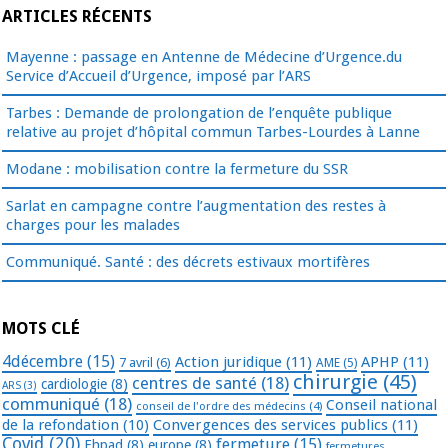
ARTICLES RÉCENTS
Mayenne : passage en Antenne de Médecine d’Urgence.du
Service d’Accueil d’Urgence, imposé par l’ARS
Tarbes : Demande de prolongation de l’enquête publique
relative au projet d’hôpital commun Tarbes-Lourdes à Lanne
Modane : mobilisation contre la fermeture du SSR
Sarlat en campagne contre l’augmentation des restes à
charges pour les malades
Communiqué. Santé : des décrets estivaux mortifères
MOTS CLÉ
4décembre
(15)
Action juridique
(11)
APHP
(11)
7 avril
(6)
AME
(5)
chirurgie
(45)
centres de santé
(18)
cardiologie
(8)
ARS
(3)
communiqué
(18)
Conseil national
conseil de l'ordre des médecins
(4)
de la refondation
(10)
Convergences des services publics
(11)
Covid
(20)
fermeture
(15)
Ehpad
(8)
europe
(8)
fermetures