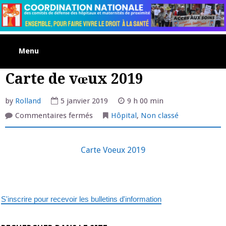
Skip
to
content
Menu
Carte de vœux 2019
by
Rolland
5 janvier 2019
9 h 00 min
sur
Commentaires fermés
Hôpital
,
Non classé
Carte
de
vœux
2019
Carte Voeux 2019
S'inscrire pour recevoir les bulletins d'information