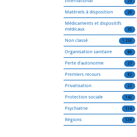
International
23
Matériels à disposition
20
Médicaments et dispositifs
médicaux
35
Non classé
1 256
Organisation sanitaire
86
Perte d'autonomie
27
Premiers recours
82
Privatisation
22
Protection sociale
142
Psychiatrie
114
Régions
539