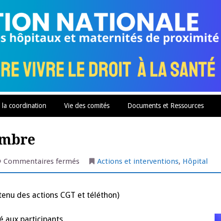
 la coordination
Vie des comités
Documents et Ressources
embre
sur
Commentaires fermés
Actions et interventions
,
Hôpital
Gramat
:
action
du
tenu des actions CGT et téléthon)
1er
décembre
é aux participants.