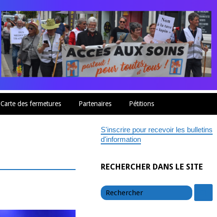
Carte des fermetures
Partenaires
Pétitions
S'inscrire pour recevoir les bulletins
d'information
RECHERCHER DANS LE SITE
chercher
c