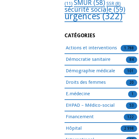
SMUR
(58)
(11)
SSR
(8)
sécurité sociale
(59)
urgences
(322)
CATÉGORIES
Actions et interventions
1 788
Démocratie sanitaire
84
Démographie médicale
101
Droits des femmes
20
E.médecine
1
EHPAD – Médico-social
53
Financement
122
Hôpital
2 998