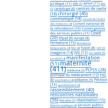
juridique
(11)
APHP
(11)
AME
(5)
ARS
centres de santé
cardiologie
(8)
(3)
chirurgie
(45)
(18)
communiqué
(18)
conseil de l'ordre
Conseil national de
des médecins
(4)
la refondation
(10)
Convergences
Covid
des services publics
(11)
(20)
Ehpad
(8)
europe
(8)
fermeture
(15)
fermetures
Fusion
(8)
temporaires
(4)
film
(4)
GHT
(3)
imagerie
(14)
IVG
(13)
Loi santé
(5)
manifestation
Lure2023
(4)
maternité
(51)
(411)
PLFSS
(28)
médecine
(5)
politique du médicament
(12)
PRS
Pétition
(8)
pédiatrie
(9)
psychiatrie
(4)
(13)
questionnaire
(4)
rassemblement
(40)
rencontres nationales
(36)
réanimation
(15)
Retraites
(5)
services publics
Réunion publique
(4)