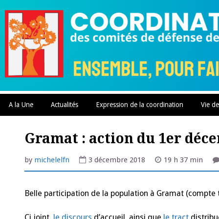
Skip
to
content
A la Une
Actualités
Expression de la coordination
Vie de
Gramat : action du 1er déc
by
michelelfn
3 décembre 2018
19 h 37 min
Belle participation de la population à Gramat (compte 
Ci joint
le discours
d’accueil, ainsi que
le tract
distribu