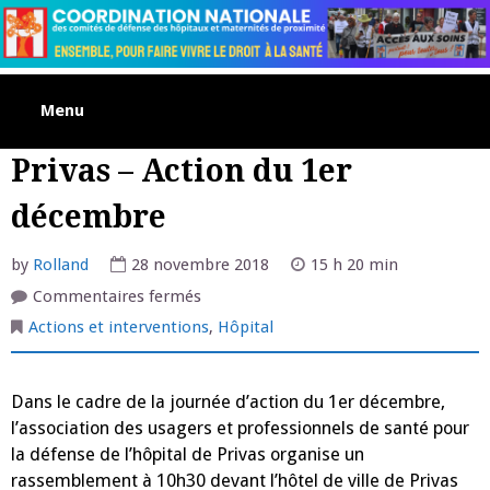
Skip
to
content
Menu
Privas – Action du 1er
décembre
by
Rolland
28 novembre 2018
15 h 20 min
sur
Commentaires fermés
Privas
–
Actions et interventions
,
Hôpital
Action
du
1er
décembre
Dans le cadre de la journée d’action du 1er décembre,
l’association des usagers et professionnels de santé pour
la défense de l’hôpital de Privas organise un
rassemblement à 10h30 devant l’hôtel de ville de Privas