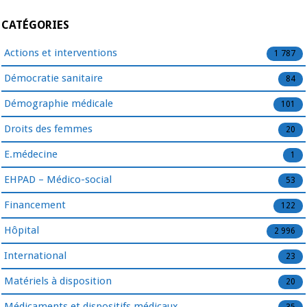
CATÉGORIES
Actions et interventions
1 787
Démocratie sanitaire
84
Démographie médicale
101
Droits des femmes
20
E.médecine
1
EHPAD – Médico-social
53
Financement
122
Hôpital
2 996
International
23
Matériels à disposition
20
Médicaments et dispositifs médicaux
35