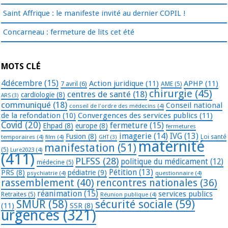
Saint Affrique : le manifeste invité au dernier COPIL !
Concarneau : fermeture de lits cet été
MOTS CLÉ
4décembre
(15)
Action juridique
(11)
APHP
(11)
7 avril
(6)
AME
(5)
chirurgie
(45)
centres de santé
(18)
cardiologie
(8)
ARS
(3)
communiqué
(18)
Conseil national
conseil de l'ordre des médecins
(4)
de la refondation
(10)
Convergences des services publics
(11)
Covid
(20)
fermeture
(15)
Ehpad
(8)
europe
(8)
fermetures
imagerie
(14)
IVG
(13)
Fusion
(8)
temporaires
(4)
film
(4)
Loi santé
GHT
(3)
maternité
manifestation
(51)
(5)
Lure2023
(4)
(411)
PLFSS
(28)
politique du médicament
(12)
médecine
(5)
Pétition
(13)
PRS
(8)
pédiatrie
(9)
psychiatrie
(4)
questionnaire
(4)
rassemblement
(40)
rencontres nationales
(36)
réanimation
(15)
services publics
Retraites
(5)
Réunion publique
(4)
SMUR
(58)
sécurité sociale
(59)
(11)
SSR
(8)
urgences
(321)