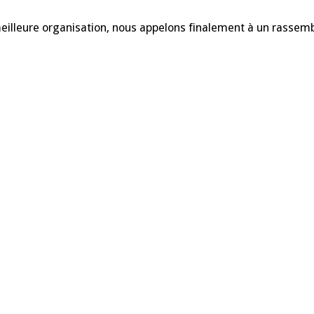
rassemblement
populaire
devant
meilleure organisation, nous appelons finalement à un rassem
la
sous-
préfecture
le
1er
décembre