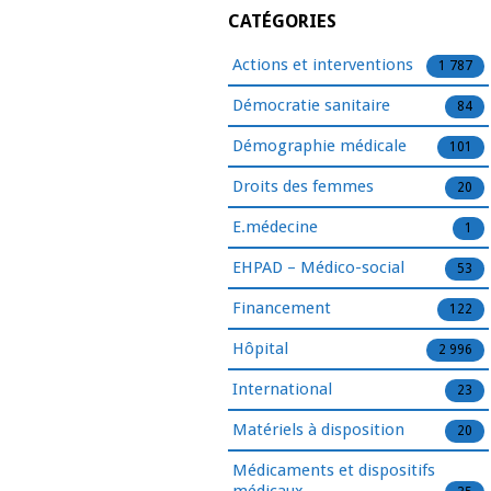
CATÉGORIES
Actions et interventions
1 787
Démocratie sanitaire
84
Démographie médicale
101
Droits des femmes
20
E.médecine
1
EHPAD – Médico-social
53
Financement
122
Hôpital
2 996
International
23
Matériels à disposition
20
Médicaments et dispositifs