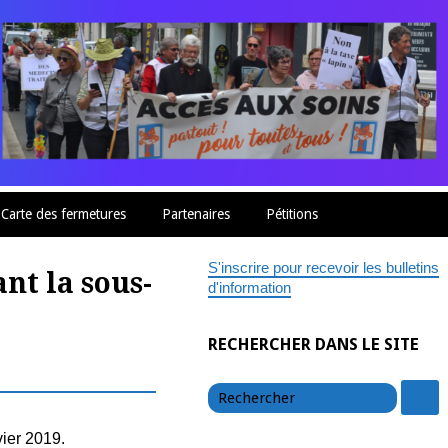
Carte des fermetures
Partenaires
Pétitions
S'inscrire pour recevoir les bulletins
nt la sous-
d'information
RECHERCHER DANS LE SITE
chercher
c
vier 2019.