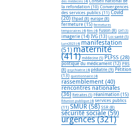
Conseil national de
des médecins
(4)
la refondation
(10)
Convergences
Covid
des services publics
(11)
(20)
Ehpad
(8)
europe
(8)
fermeture
(15)
fermetures
Fusion
(8)
temporaires
(4)
film
(4)
GHT
(3)
imagerie
(14)
IVG
(13)
Loi santé
(5)
manifestation
Lure2023
(4)
maternité
(51)
(411)
PLFSS
(28)
médecine
(5)
politique du médicament
(12)
PRS
Pétition
(8)
pédiatrie
(9)
psychiatrie
(4)
(13)
questionnaire
(4)
rassemblement
(40)
rencontres nationales
(36)
réanimation
(15)
Retraites
(5)
services publics
Réunion publique
(4)
SMUR
(58)
(11)
SSR
(8)
sécurité sociale
(59)
urgences
(321)