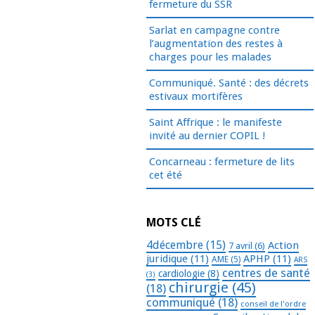
fermeture du SSR
Sarlat en campagne contre
l’augmentation des restes à
charges pour les malades
Communiqué. Santé : des décrets
estivaux mortifères
Saint Affrique : le manifeste
invité au dernier COPIL !
Concarneau : fermeture de lits
cet été
MOTS CLÉ
4décembre
(15)
Action
7 avril
(6)
juridique
(11)
APHP
(11)
AME
(5)
ARS
centres de santé
cardiologie
(8)
(3)
chirurgie
(45)
(18)
communiqué
(18)
conseil de l'ordre