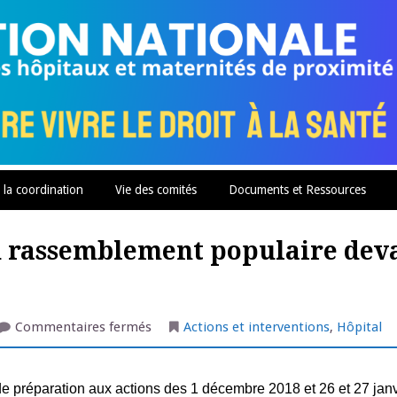
 la coordination
Vie des comités
Documents et Ressources
d rassemblement populaire deva
sur
Commentaires fermés
Actions et interventions
,
Hôpital
Oloron
Sainte
Marie
:
grand
e préparation aux actions des 1 décembre 2018 et 26 et 27 jan