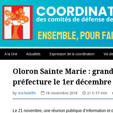
Skip
to
content
A la Une
Actualités
Expression de la coordination
Vie de
Oloron Sainte Marie : gran
préfecture le 1er décembre
by
michelelfn
18 novembre 2018
21 h 37 min
Le 21 novembre, une réunion publique d’information et d