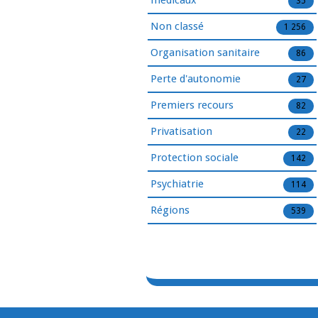
médicaux
35
Non classé
1 256
Organisation sanitaire
86
Perte d'autonomie
27
Premiers recours
82
Privatisation
22
Protection sociale
142
Psychiatrie
114
Régions
539