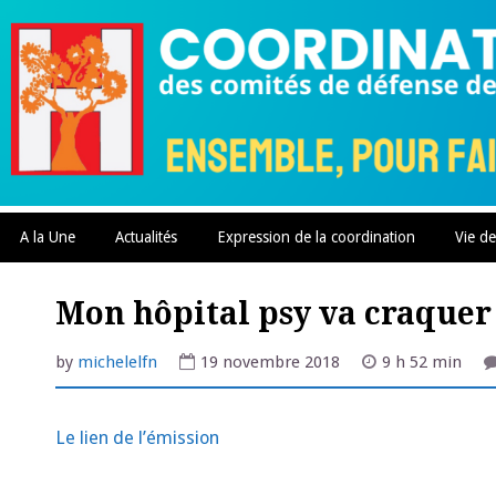
Skip
to
content
A la Une
Actualités
Expression de la coordination
Vie de
Mon hôpital psy va craquer 
by
michelelfn
19 novembre 2018
9 h 52 min
Le lien de l’émission