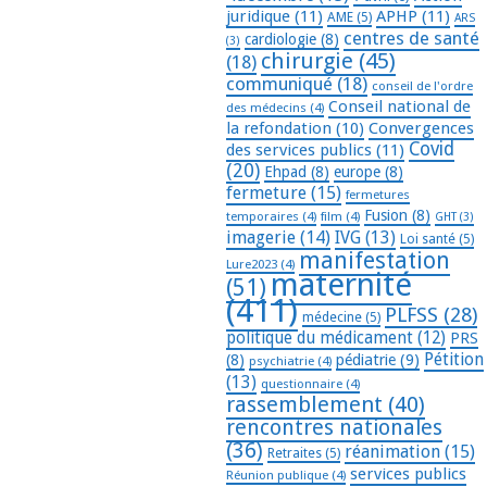
juridique
(11)
APHP
(11)
AME
(5)
ARS
centres de santé
cardiologie
(8)
(3)
chirurgie
(45)
(18)
communiqué
(18)
conseil de l'ordre
Conseil national de
des médecins
(4)
la refondation
(10)
Convergences
Covid
des services publics
(11)
(20)
Ehpad
(8)
europe
(8)
fermeture
(15)
fermetures
Fusion
(8)
temporaires
(4)
film
(4)
GHT
(3)
imagerie
(14)
IVG
(13)
Loi santé
(5)
manifestation
Lure2023
(4)
maternité
(51)
(411)
PLFSS
(28)
médecine
(5)
politique du médicament
(12)
PRS
Pétition
(8)
pédiatrie
(9)
psychiatrie
(4)
(13)
questionnaire
(4)
rassemblement
(40)
rencontres nationales
(36)
réanimation
(15)
Retraites
(5)
services publics
Réunion publique
(4)