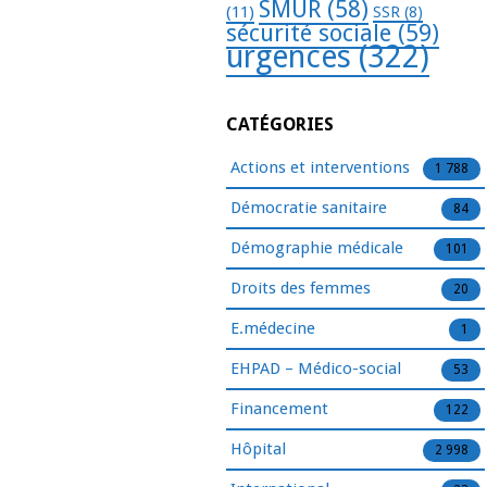
SMUR
(58)
(11)
SSR
(8)
sécurité sociale
(59)
urgences
(322)
CATÉGORIES
Actions et interventions
1 788
Démocratie sanitaire
84
Démographie médicale
101
Droits des femmes
20
E.médecine
1
EHPAD – Médico-social
53
Financement
122
Hôpital
2 998