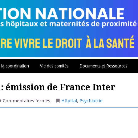
 la coordination
Vie des comités
Documents et Ressources
: émission de France Inter
sur
Commentaires fermés
Hôpital
,
Psychiatrie
Mon
hôpital
psy
va
craquer
:
émission
de