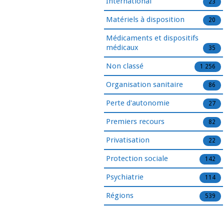
International
23
Matériels à disposition
20
Médicaments et dispositifs
médicaux
35
Non classé
1 256
Organisation sanitaire
86
Perte d'autonomie
27
Premiers recours
82
Privatisation
22
Protection sociale
142
Psychiatrie
114
Régions
539