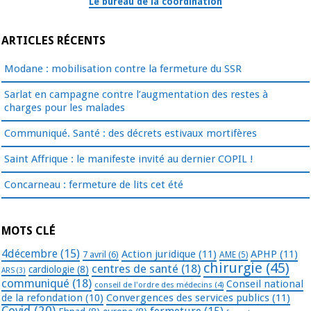
Le bureau de la coordination
ARTICLES RÉCENTS
Modane : mobilisation contre la fermeture du SSR
Sarlat en campagne contre l’augmentation des restes à
charges pour les malades
Communiqué. Santé : des décrets estivaux mortifères
Saint Affrique : le manifeste invité au dernier COPIL !
Concarneau : fermeture de lits cet été
MOTS CLÉ
4décembre
(15)
Action juridique
(11)
APHP
(11)
7 avril
(6)
AME
(5)
chirurgie
(45)
centres de santé
(18)
cardiologie
(8)
ARS
(3)
communiqué
(18)
Conseil national
conseil de l'ordre des médecins
(4)
de la refondation
(10)
Convergences des services publics
(11)
Covid
(20)