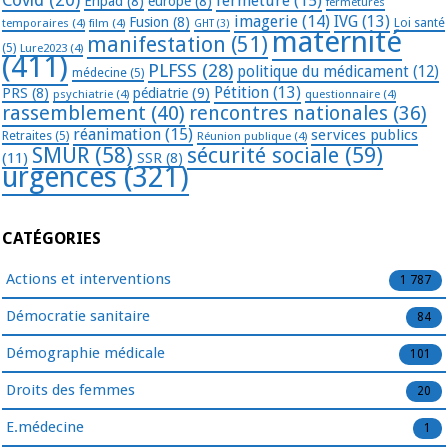
fermeture
(15)
Ehpad
(8)
europe
(8)
fermetures
imagerie
(14)
IVG
(13)
Fusion
(8)
temporaires
(4)
film
(4)
Loi santé
GHT
(3)
maternité
manifestation
(51)
(5)
Lure2023
(4)
(411)
PLFSS
(28)
politique du médicament
(12)
médecine
(5)
Pétition
(13)
PRS
(8)
pédiatrie
(9)
psychiatrie
(4)
questionnaire
(4)
rassemblement
(40)
rencontres nationales
(36)
réanimation
(15)
services publics
Retraites
(5)
Réunion publique
(4)
SMUR
(58)
sécurité sociale
(59)
(11)
SSR
(8)
urgences
(321)
CATÉGORIES
Actions et interventions
1 787
Démocratie sanitaire
84
Démographie médicale
101
Droits des femmes
20
E.médecine
1