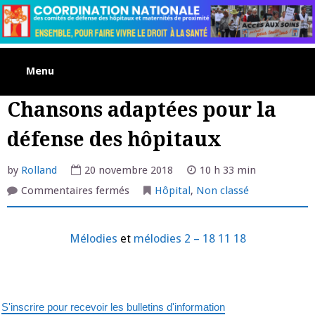
Skip
to
content
Menu
Chansons adaptées pour la
défense des hôpitaux
by
Rolland
20 novembre 2018
10 h 33 min
sur
Commentaires fermés
Hôpital
,
Non classé
Chansons
adaptées
pour
la
Mélodies
et
mélodies 2 – 18 11 18
défense
des
hôpitaux
S'inscrire pour recevoir les bulletins d'information