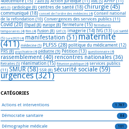
4décembre
(15)
Action juridique
(11)
APHP
(11)
7 avril
(6)
AME
(5)
chirurgie
(45)
centres de santé
(18)
cardiologie
(8)
ARS
(3)
communiqué
(18)
Conseil national
conseil de l'ordre des médecins
(4)
de la refondation
(10)
Convergences des services publics
(11)
Covid
(20)
fermeture
(15)
Ehpad
(8)
europe
(8)
fermetures
imagerie
(14)
IVG
(13)
Fusion
(8)
temporaires
(4)
film
(4)
Loi santé
GHT
(3)
maternité
manifestation
(51)
(5)
Lure2023
(4)
(411)
PLFSS
(28)
politique du médicament
(12)
médecine
(5)
Pétition
(13)
PRS
(8)
pédiatrie
(9)
psychiatrie
(4)
questionnaire
(4)
rassemblement
(40)
rencontres nationales
(36)
réanimation
(15)
services publics
Retraites
(5)
Réunion publique
(4)
SMUR
(58)
sécurité sociale
(59)
(11)
SSR
(8)
urgences
(321)
CATÉGORIES
Actions et interventions
1 787
Démocratie sanitaire
84
Démographie médicale
101