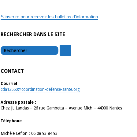
FERRAND
S'inscrire pour recevoir les bulletins d'information
RECHERCHER DANS LE SITE
chercher
chercher
CONTACT
Courriel
cda12550@coordination-defense-sante.org
Adresse postale :
Chez JL Landas – 26 rue Gambetta – Avenue Mich – 44000 Nantes
Téléphone
Michèle Leflon : 06 08 93 84 93