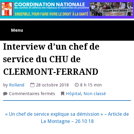
Skip
to
content
Menu
Interview d’un chef de
service du CHU de
CLERMONT-FERRAND
by
Rolland
28 octobre 2018
8 h 15 min
sur
Commentaires fermés
Hôpital
,
Non classé
Interview
d’un
chef
de
« Un chef de service explique sa démission » – Article de
service
du
La Montagne – 26 10 18
CHU
de
CLERMONT-