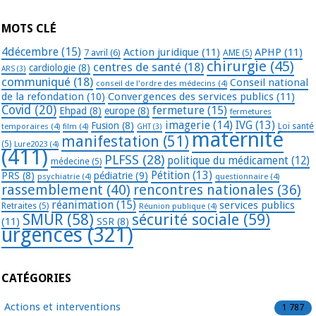
MOTS CLÉ
4décembre
(15)
Action juridique
(11)
APHP
(11)
7 avril
(6)
AME
(5)
chirurgie
(45)
centres de santé
(18)
cardiologie
(8)
ARS
(3)
communiqué
(18)
Conseil national
conseil de l'ordre des médecins
(4)
de la refondation
(10)
Convergences des services publics
(11)
Covid
(20)
fermeture
(15)
Ehpad
(8)
europe
(8)
fermetures
imagerie
(14)
IVG
(13)
Fusion
(8)
temporaires
(4)
film
(4)
Loi santé
GHT
(3)
maternité
manifestation
(51)
(5)
Lure2023
(4)
(411)
PLFSS
(28)
politique du médicament
(12)
médecine
(5)
Pétition
(13)
PRS
(8)
pédiatrie
(9)
psychiatrie
(4)
questionnaire
(4)
rassemblement
(40)
rencontres nationales
(36)
réanimation
(15)
services publics
Retraites
(5)
Réunion publique
(4)
SMUR
(58)
sécurité sociale
(59)
(11)
SSR
(8)
urgences
(321)
CATÉGORIES
Actions et interventions
1 787