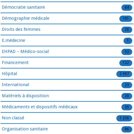
Démocratie sanitaire
84
Démographie médicale
101
Droits des femmes
20
E.médecine
1
EHPAD – Médico-social
53
Financement
122
Hôpital
2 997
International
23
Matériels à disposition
20
Médicaments et dispositifs médicaux
35
Non classé
1 256
Organisation sanitaire
86