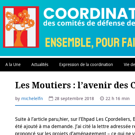
Skip
to
content
A la Une
Actualités
Expression de la coordination
Vie de
Les Moutiers : l’avenir des 
by
michelelfn
28 septembre 2018
22 h 16 min
Suite à l’article paru,hier, sur l’Ehpad Les Cpordelier
été ajouté à ma demande. J’ai cité la lettre adressée 
prononcé sur les projets d’aménagement – ce qui ne veut