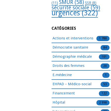
SMUR
(58)
(11)
SSR
(8)
sécurité sociale
(59)
urgences
(322)
CATÉGORIES
Actions et interventions
1 788
Démocratie sanitaire
84
Démographie médicale
101
Droits des femmes
20
E.médecine
1
EHPAD – Médico-social
53
Financement
122
Hôpital
2 998