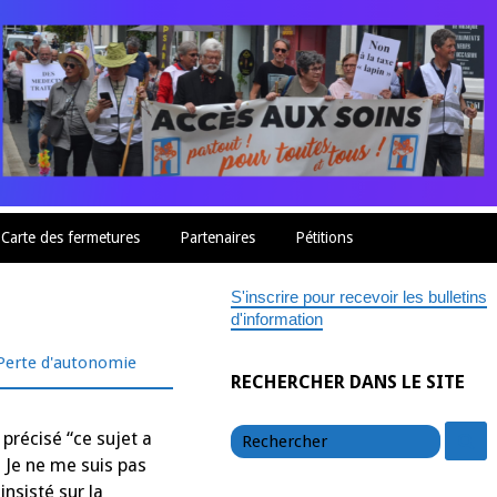
Carte des fermetures
Partenaires
Pétitions
S'inscrire pour recevoir les bulletins
d'information
Perte d'autonomie
RECHERCHER DANS LE SITE
chercher
c
 précisé “ce sujet a
. Je ne me suis pas
insisté sur la