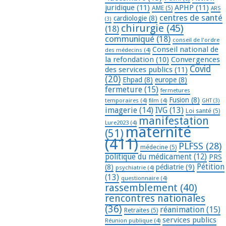
juridique
(11)
APHP
(11)
AME
(5)
ARS
centres de santé
cardiologie
(8)
(3)
chirurgie
(45)
(18)
communiqué
(18)
conseil de l'ordre
Conseil national de
des médecins
(4)
la refondation
(10)
Convergences
Covid
des services publics
(11)
(20)
Ehpad
(8)
europe
(8)
fermeture
(15)
fermetures
Fusion
(8)
temporaires
(4)
film
(4)
GHT
(3)
imagerie
(14)
IVG
(13)
Loi santé
(5)
manifestation
Lure2023
(4)
maternité
(51)
(411)
PLFSS
(28)
médecine
(5)
politique du médicament
(12)
PRS
Pétition
(8)
pédiatrie
(9)
psychiatrie
(4)
(13)
questionnaire
(4)
rassemblement
(40)
rencontres nationales
(36)
réanimation
(15)
Retraites
(5)
services publics
Réunion publique
(4)