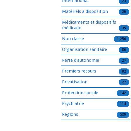
International
23
Matériels à disposition
20
Médicaments et dispositifs
médicaux
35
Non classé
1 256
Organisation sanitaire
86
Perte d'autonomie
27
Premiers recours
82
Privatisation
22
Protection sociale
142
Psychiatrie
114
Régions
539