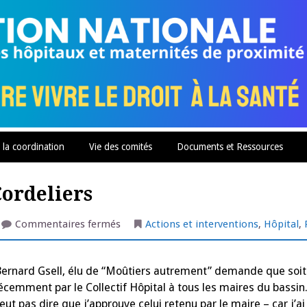
 la coordination
Vie des comités
Documents et Ressources
Cordeliers
sur
Commentaires fermés
Actions et interventions
,
Hôpital
,
Les
Moutiers
:
l’avenir
s, Bernard Gsell, élu de “Moûtiers autrement” demande que soit
des
Cordeliers
récemment par le Collectif Hôpital à tous les maires du bassin
 pas dire que j’approuve celui retenu par le maire – car j’ai 