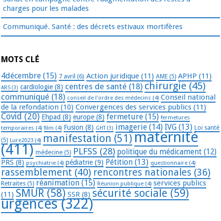
charges pour les malades
Communiqué. Santé : des décrets estivaux mortifères
MOTS CLÉ
4décembre
(15)
Action juridique
(11)
APHP
(11)
7 avril
(6)
AME
(5)
chirurgie
(45)
centres de santé
(18)
cardiologie
(8)
ARS
(3)
communiqué
(18)
Conseil national
conseil de l'ordre des médecins
(4)
de la refondation
(10)
Convergences des services publics
(11)
Covid
(20)
fermeture
(15)
Ehpad
(8)
europe
(8)
fermetures
imagerie
(14)
IVG
(13)
Fusion
(8)
temporaires
(4)
film
(4)
Loi santé
GHT
(3)
maternité
manifestation
(51)
(5)
Lure2023
(4)
(411)
PLFSS
(28)
politique du médicament
(12)
médecine
(5)
Pétition
(13)
PRS
(8)
pédiatrie
(9)
psychiatrie
(4)
questionnaire
(4)
rassemblement
(40)
rencontres nationales
(36)
réanimation
(15)
services publics
Retraites
(5)
Réunion publique
(4)
SMUR
(58)
sécurité sociale
(59)
(11)
SSR
(8)
urgences
(322)