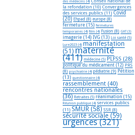
Conseil national de
des médecins
(4)
la refondation
(10)
Convergences
Covid
des services publics
(11)
(20)
Ehpad
(8)
europe
(8)
fermeture
(15)
fermetures
Fusion
(8)
temporaires
(4)
film
(4)
GHT
(3)
imagerie
(14)
IVG
(13)
Loi santé
(5)
manifestation
Lure2023
(4)
maternité
(51)
(411)
PLFSS
(28)
médecine
(5)
politique du médicament
(12)
PRS
Pétition
(8)
pédiatrie
(9)
psychiatrie
(4)
(13)
questionnaire
(4)
rassemblement
(40)
rencontres nationales
(36)
réanimation
(15)
Retraites
(5)
services publics
Réunion publique
(4)
SMUR
(58)
(11)
SSR
(8)
sécurité sociale
(59)
urgences
(321)