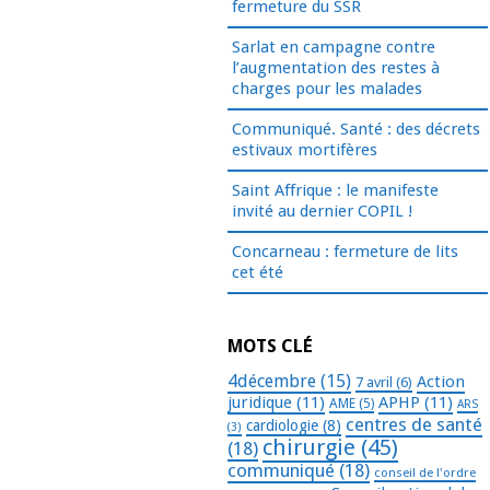
fermeture du SSR
Sarlat en campagne contre
l’augmentation des restes à
charges pour les malades
Communiqué. Santé : des décrets
estivaux mortifères
Saint Affrique : le manifeste
invité au dernier COPIL !
Concarneau : fermeture de lits
cet été
MOTS CLÉ
4décembre
(15)
Action
7 avril
(6)
juridique
(11)
APHP
(11)
AME
(5)
ARS
centres de santé
cardiologie
(8)
(3)
chirurgie
(45)
(18)
communiqué
(18)
conseil de l'ordre