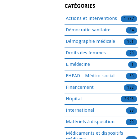
CATÉGORIES
Actions et interventions
1 787
Démocratie sanitaire
84
Démographie médicale
101
Droits des femmes
20
E.médecine
1
EHPAD – Médico-social
53
Financement
122
Hôpital
2 996
International
23
Matériels à disposition
20
Médicaments et dispositifs