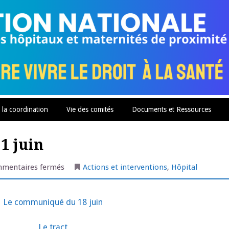
 la coordination
Vie des comités
Documents et Ressources
21 juin
sur
mentaires fermés
Actions et interventions
,
Hôpital
Créteil
:
rassemblement
le
Le communiqué du 18 juin
21
juin
Le tract