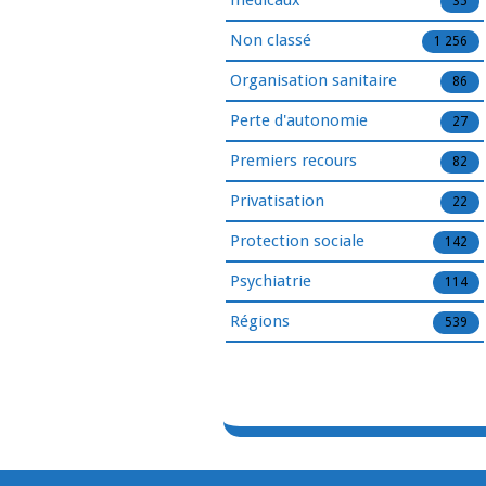
médicaux
35
Non classé
1 256
Organisation sanitaire
86
Perte d'autonomie
27
Premiers recours
82
Privatisation
22
Protection sociale
142
Psychiatrie
114
Régions
539