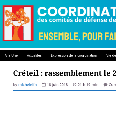
Skip
to
content
A la Une
Actualités
Expression de la coordination
Vie de
Créteil : rassemblement le 
by
michelelfn
18 juin 2018
21 h 19 min
Com