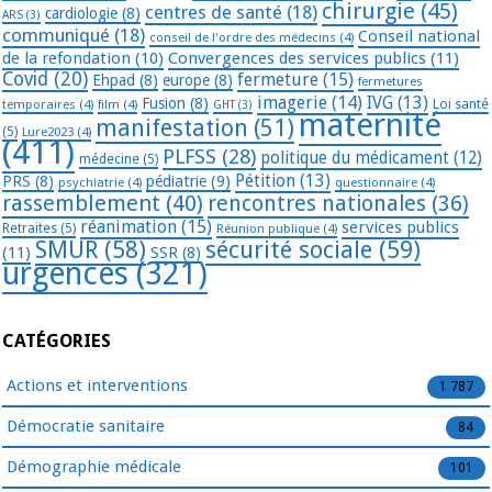
chirurgie
(45)
centres de santé
(18)
cardiologie
(8)
ARS
(3)
communiqué
(18)
Conseil national
conseil de l'ordre des médecins
(4)
de la refondation
(10)
Convergences des services publics
(11)
Covid
(20)
fermeture
(15)
Ehpad
(8)
europe
(8)
fermetures
imagerie
(14)
IVG
(13)
Fusion
(8)
temporaires
(4)
film
(4)
Loi santé
GHT
(3)
maternité
manifestation
(51)
(5)
Lure2023
(4)
(411)
PLFSS
(28)
politique du médicament
(12)
médecine
(5)
Pétition
(13)
PRS
(8)
pédiatrie
(9)
psychiatrie
(4)
questionnaire
(4)
rassemblement
(40)
rencontres nationales
(36)
réanimation
(15)
services publics
Retraites
(5)
Réunion publique
(4)
SMUR
(58)
sécurité sociale
(59)
(11)
SSR
(8)
urgences
(321)
CATÉGORIES
Actions et interventions
1 787
Démocratie sanitaire
84
Démographie médicale
101