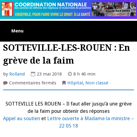
Skip
to
content
Menu
SOTTEVILLE-LES-ROUEN : En
grève de la faim
by
Rolland
23 mai 2018
8 h 40 min
sur
Commentaires fermés
Hôpital
,
Non classé
SOTTEVILLE-
LES-
ROUEN
:
SOTTEVILLE LES ROUEN – Il faut aller jusqu’à une grève
En
grève
de la faim pour obtenir des réponses
de
la
Appel au soutien
et
Lettre ouverte à Madame la ministre –
faim
22 05 18