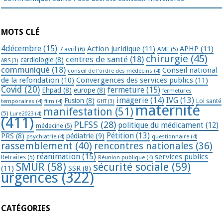
MOTS CLÉ
4décembre
(15)
Action juridique
(11)
APHP
(11)
7 avril
(6)
AME
(5)
chirurgie
(45)
centres de santé
(18)
cardiologie
(8)
ARS
(3)
communiqué
(18)
Conseil national
conseil de l'ordre des médecins
(4)
de la refondation
(10)
Convergences des services publics
(11)
Covid
(20)
fermeture
(15)
Ehpad
(8)
europe
(8)
fermetures
imagerie
(14)
IVG
(13)
Fusion
(8)
temporaires
(4)
film
(4)
Loi santé
GHT
(3)
maternité
manifestation
(51)
(5)
Lure2023
(4)
(411)
PLFSS
(28)
politique du médicament
(12)
médecine
(5)
Pétition
(13)
PRS
(8)
pédiatrie
(9)
psychiatrie
(4)
questionnaire
(4)
rassemblement
(40)
rencontres nationales
(36)
réanimation
(15)
services publics
Retraites
(5)
Réunion publique
(4)
SMUR
(58)
sécurité sociale
(59)
(11)
SSR
(8)
urgences
(322)
CATÉGORIES