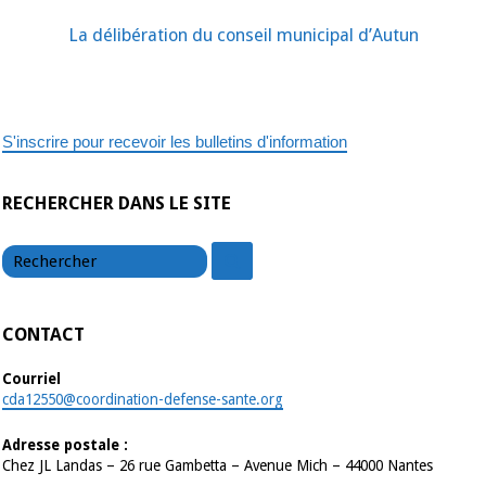
Franche
Comté
:
La délibération du conseil municipal d’Autun
la
ville
d’Autun
et
le
CG21
se
S'inscrire pour recevoir les bulletins d'information
prononcent
contre
RECHERCHER DANS LE SITE
chercher
chercher
CONTACT
Courriel
cda12550@coordination-defense-sante.org
Adresse postale :
Chez JL Landas – 26 rue Gambetta – Avenue Mich – 44000 Nantes