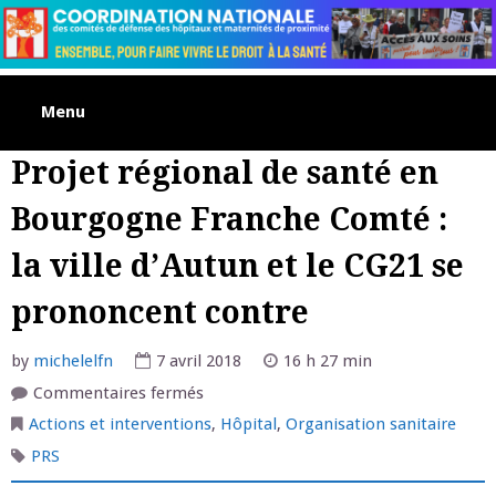
Skip
to
content
Menu
Projet régional de santé en
Bourgogne Franche Comté :
la ville d’Autun et le CG21 se
prononcent contre
by
michelelfn
7 avril 2018
16 h 27 min
sur
Commentaires fermés
Projet
régional
Actions et interventions
,
Hôpital
,
Organisation sanitaire
de
santé
PRS
en
Bourgogne