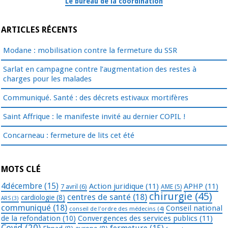
Le bureau de la coordination
ARTICLES RÉCENTS
Modane : mobilisation contre la fermeture du SSR
Sarlat en campagne contre l’augmentation des restes à
charges pour les malades
Communiqué. Santé : des décrets estivaux mortifères
Saint Affrique : le manifeste invité au dernier COPIL !
Concarneau : fermeture de lits cet été
MOTS CLÉ
4décembre
(15)
Action juridique
(11)
APHP
(11)
7 avril
(6)
AME
(5)
chirurgie
(45)
centres de santé
(18)
cardiologie
(8)
ARS
(3)
communiqué
(18)
Conseil national
conseil de l'ordre des médecins
(4)
de la refondation
(10)
Convergences des services publics
(11)
Covid
(20)