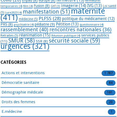
fermeture
(15)
Ehpad
(8)
europe
(8)
fermetures
imagerie
(14)
IVG
(13)
Fusion
(8)
temporaires
(4)
film
(4)
Loi santé
GHT
(3)
maternité
manifestation
(51)
(5)
Lure2023
(4)
(411)
PLFSS
(28)
politique du médicament
(12)
médecine
(5)
Pétition
(13)
PRS
(8)
pédiatrie
(9)
psychiatrie
(4)
questionnaire
(4)
rassemblement
(40)
rencontres nationales
(36)
réanimation
(15)
services publics
Retraites
(5)
Réunion publique
(4)
SMUR
(58)
sécurité sociale
(59)
(11)
SSR
(8)
urgences
(321)
CATÉGORIES
Actions et interventions
1 787
Démocratie sanitaire
84
Démographie médicale
101
Droits des femmes
20
E.médecine
1