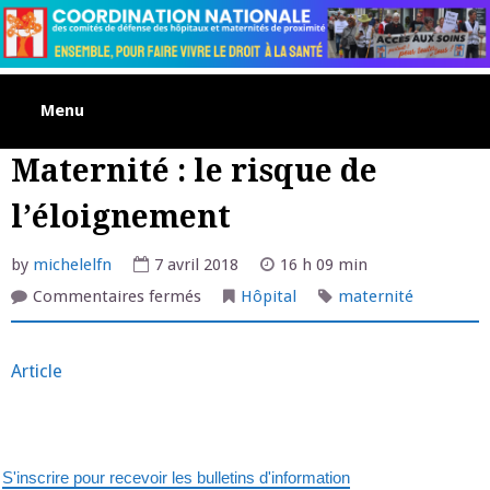
Skip
to
content
Menu
Maternité : le risque de
l’éloignement
by
michelelfn
7 avril 2018
16 h 09 min
sur
Commentaires fermés
Hôpital
maternité
Maternité
:
le
risque
Article
de
l’éloignement
S'inscrire pour recevoir les bulletins d'information