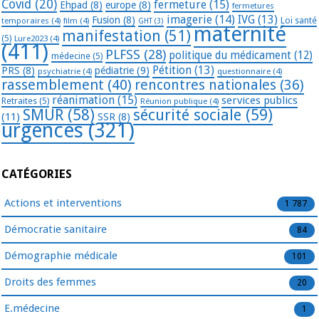
Covid
(20)
fermeture
(15)
Ehpad
(8)
europe
(8)
fermetures
imagerie
(14)
IVG
(13)
Fusion
(8)
temporaires
(4)
film
(4)
Loi santé
GHT
(3)
maternité
manifestation
(51)
(5)
Lure2023
(4)
(411)
PLFSS
(28)
politique du médicament
(12)
médecine
(5)
Pétition
(13)
PRS
(8)
pédiatrie
(9)
psychiatrie
(4)
questionnaire
(4)
rassemblement
(40)
rencontres nationales
(36)
réanimation
(15)
services publics
Retraites
(5)
Réunion publique
(4)
SMUR
(58)
sécurité sociale
(59)
(11)
SSR
(8)
urgences
(321)
CATÉGORIES
Actions et interventions
1 787
Démocratie sanitaire
84
Démographie médicale
101
Droits des femmes
20
E.médecine
1