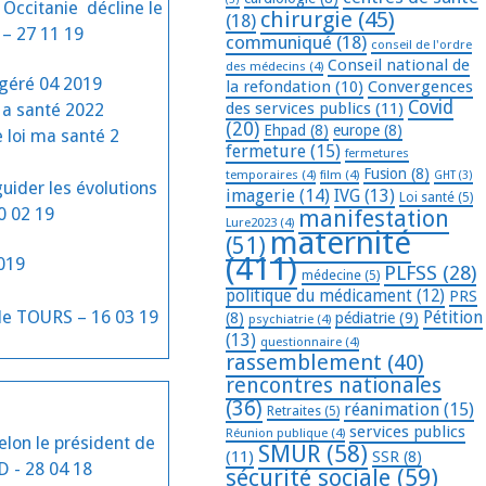
Occitanie décline le
chirurgie
(45)
(18)
 – 27 11 19
communiqué
(18)
conseil de l'ordre
Conseil national de
des médecins
(4)
ogéré 04 2019
la refondation
(10)
Convergences
Covid
des services publics
(11)
Ma santé 2022
(20)
Ehpad
(8)
europe
(8)
 loi ma santé 2
fermeture
(15)
fermetures
Fusion
(8)
temporaires
(4)
film
(4)
GHT
(3)
guider les évolutions
imagerie
(14)
IVG
(13)
Loi santé
(5)
0 02 19
manifestation
Lure2023
(4)
maternité
(51)
(411)
2019
PLFSS
(28)
médecine
(5)
politique du médicament
(12)
PRS
 de TOURS – 16 03 19
Pétition
(8)
pédiatrie
(9)
psychiatrie
(4)
(13)
questionnaire
(4)
rassemblement
(40)
rencontres nationales
(36)
réanimation
(15)
Retraites
(5)
services publics
Réunion publique
(4)
elon le président de
SMUR
(58)
(11)
SSR
(8)
D - 28 04 18
sécurité sociale
(59)