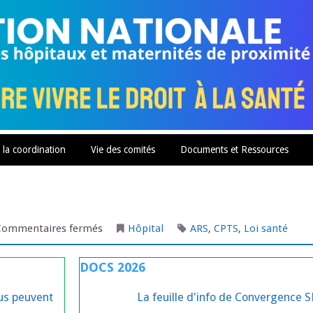
 la coordination
Vie des comités
Documents et Ressources
sur
Commentaires fermés
Hôpital
ARS
,
CPTS
,
Loi santé
Organisation
sanitaire
DOCS 2026
lus peuvent
La feuille d'info de Convergence 