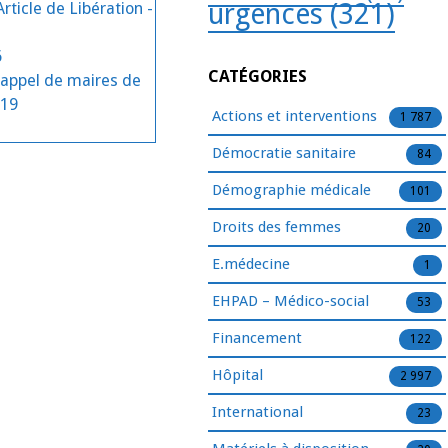
urgences
(321)
rticle de Libération -
6
CATÉGORIES
L’appel de maires de
 19
Actions et interventions
1 787
Démocratie sanitaire
84
Démographie médicale
101
Droits des femmes
20
E.médecine
1
EHPAD – Médico-social
53
Financement
122
Hôpital
2 997
International
23