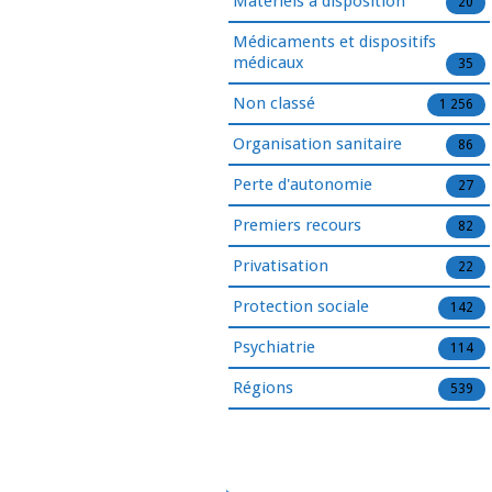
Matériels à disposition
20
Médicaments et dispositifs
médicaux
35
Non classé
1 256
Organisation sanitaire
86
Perte d'autonomie
27
Premiers recours
82
Privatisation
22
Protection sociale
142
Psychiatrie
114
Régions
539