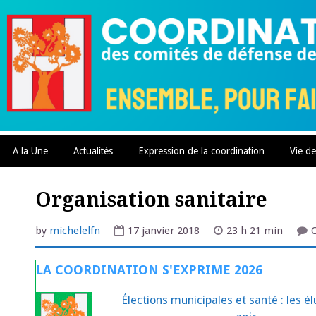
Skip
to
content
A la Une
Actualités
Expression de la coordination
Vie de
Organisation sanitaire
by
michelelfn
17 janvier 2018
23 h 21 min
LA COORDINATION S'EXPRIME 2026
Élections municipales et santé : les é