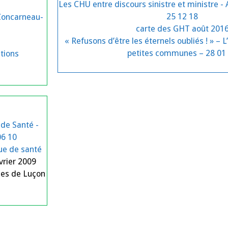
Les CHU entre discours sinistre et ministre - A
25 12 18
Concarneau-
carte des GHT août 201
« Refusons d’être les éternels oubliés ! » – 
petites communes – 28 01
tions
de Santé -
06 10
que de santé
vrier 2009
les de Luçon