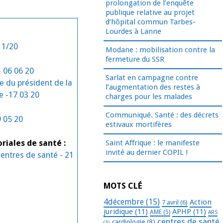
prolongation de l’enquête
publique relative au projet
d’hôpital commun Tarbes-
Lourdes à Lanne
11/20
Modane : mobilisation contre la
fermeture du SSR
- 06 06 20
Sarlat en campagne contre
e du président de la
l’augmentation des restes à
e -17 03 20
charges pour les malades
Communiqué. Santé : des décrets
 05 20
estivaux mortifères
Saint Affrique : le manifeste
iales de santé :
invité au dernier COPIL !
entres de santé - 21
MOTS CLÉ
4décembre
(15)
Action
7 avril
(6)
juridique
(11)
APHP
(11)
AME
(5)
ARS
centres de santé
cardiologie
(8)
(3)