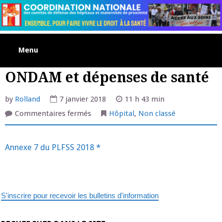
Skip
to
content
Menu
ONDAM et dépenses de santé
by
Rolland
7 janvier 2018
11 h 43 min
sur
Commentaires fermés
Hôpital
,
Non classé
ONDAM
et
dépenses
de
Annexe 7 du PLFSS 2018 *
santé
S'inscrire pour recevoir les bulletins d'information