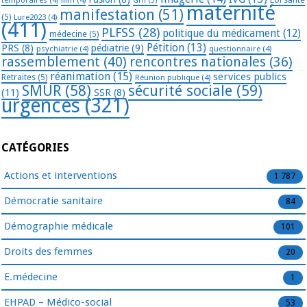
GHT
(3)
maternité
manifestation
(51)
(5)
Lure2023
(4)
(411)
PLFSS
(28)
politique du médicament
(12)
médecine
(5)
Pétition
(13)
PRS
(8)
pédiatrie
(9)
psychiatrie
(4)
questionnaire
(4)
rassemblement
(40)
rencontres nationales
(36)
réanimation
(15)
services publics
Retraites
(5)
Réunion publique
(4)
SMUR
(58)
sécurité sociale
(59)
(11)
SSR
(8)
urgences
(321)
CATÉGORIES
Actions et interventions
1 787
Démocratie sanitaire
84
Démographie médicale
101
Droits des femmes
20
E.médecine
1
EHPAD – Médico-social
53