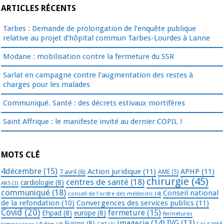
ARTICLES RÉCENTS
Tarbes : Demande de prolongation de l’enquête publique
relative au projet d’hôpital commun Tarbes-Lourdes à Lanne
Modane : mobilisation contre la fermeture du SSR
Sarlat en campagne contre l’augmentation des restes à
charges pour les malades
Communiqué. Santé : des décrets estivaux mortifères
Saint Affrique : le manifeste invité au dernier COPIL !
MOTS CLÉ
4décembre
(15)
Action juridique
(11)
APHP
(11)
7 avril
(6)
AME
(5)
chirurgie
(45)
centres de santé
(18)
cardiologie
(8)
ARS
(3)
communiqué
(18)
Conseil national
conseil de l'ordre des médecins
(4)
de la refondation
(10)
Convergences des services publics
(11)
Covid
(20)
fermeture
(15)
Ehpad
(8)
europe
(8)
fermetures
imagerie
(14)
IVG
(13)
Fusion
(8)
temporaires
(4)
film
(4)
Loi santé