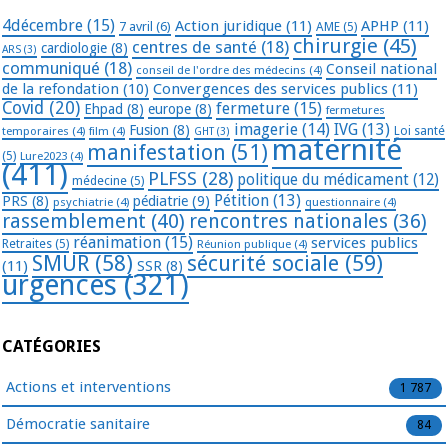
4décembre
(15)
Action juridique
(11)
APHP
(11)
7 avril
(6)
AME
(5)
chirurgie
(45)
centres de santé
(18)
cardiologie
(8)
ARS
(3)
communiqué
(18)
Conseil national
conseil de l'ordre des médecins
(4)
de la refondation
(10)
Convergences des services publics
(11)
Covid
(20)
fermeture
(15)
Ehpad
(8)
europe
(8)
fermetures
imagerie
(14)
IVG
(13)
Fusion
(8)
temporaires
(4)
film
(4)
Loi santé
GHT
(3)
maternité
manifestation
(51)
(5)
Lure2023
(4)
(411)
PLFSS
(28)
politique du médicament
(12)
médecine
(5)
Pétition
(13)
PRS
(8)
pédiatrie
(9)
psychiatrie
(4)
questionnaire
(4)
rassemblement
(40)
rencontres nationales
(36)
réanimation
(15)
services publics
Retraites
(5)
Réunion publique
(4)
SMUR
(58)
sécurité sociale
(59)
(11)
SSR
(8)
urgences
(321)
CATÉGORIES
Actions et interventions
1 787
Démocratie sanitaire
84