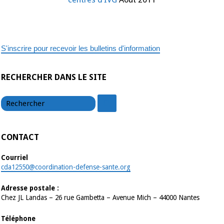
Nationale
sur
les
maternité
et
les
centres
S'inscrire pour recevoir les bulletins d'information
d’IVG
RECHERCHER DANS LE SITE
chercher
chercher
CONTACT
Courriel
cda12550@coordination-defense-sante.org
Adresse postale :
Chez JL Landas – 26 rue Gambetta – Avenue Mich – 44000 Nantes
Téléphone