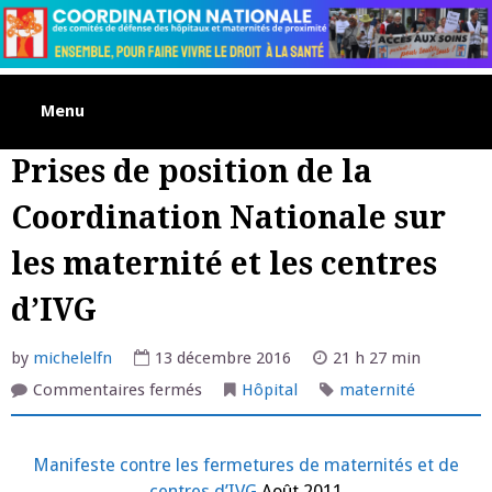
Skip
to
content
Menu
Prises de position de la
Coordination Nationale sur
les maternité et les centres
d’IVG
by
michelelfn
13 décembre 2016
21 h 27 min
sur
Commentaires fermés
Hôpital
maternité
Prises
de
position
de
Manifeste contre les fermetures de maternités et de
la
Coordination
centres d’IVG
Août 2011