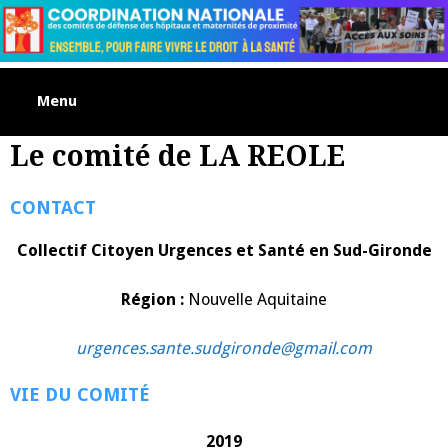
Skip
to
content
Menu
Le comité de LA REOLE
CONTACT
Collectif Citoyen Urgences et Santé en Sud-Gironde
Région :
Nouvelle Aquitaine
urgences.sante.sudgironde@gmail.com
VIE DU COMITÉ
2019