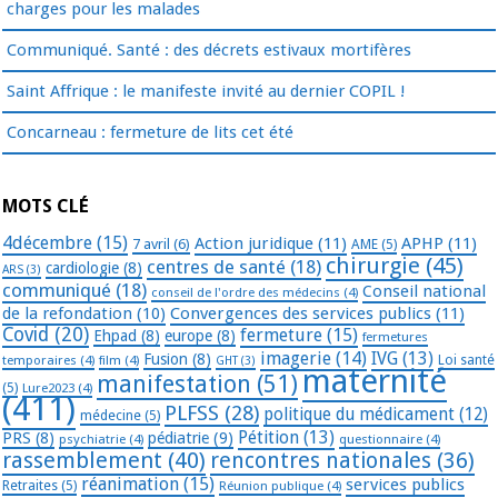
charges pour les malades
Communiqué. Santé : des décrets estivaux mortifères
Saint Affrique : le manifeste invité au dernier COPIL !
Concarneau : fermeture de lits cet été
MOTS CLÉ
4décembre
(15)
Action juridique
(11)
APHP
(11)
7 avril
(6)
AME
(5)
chirurgie
(45)
centres de santé
(18)
cardiologie
(8)
ARS
(3)
communiqué
(18)
Conseil national
conseil de l'ordre des médecins
(4)
de la refondation
(10)
Convergences des services publics
(11)
Covid
(20)
fermeture
(15)
Ehpad
(8)
europe
(8)
fermetures
imagerie
(14)
IVG
(13)
Fusion
(8)
temporaires
(4)
film
(4)
Loi santé
GHT
(3)
maternité
manifestation
(51)
(5)
Lure2023
(4)
(411)
PLFSS
(28)
politique du médicament
(12)
médecine
(5)
Pétition
(13)
PRS
(8)
pédiatrie
(9)
psychiatrie
(4)
questionnaire
(4)
rassemblement
(40)
rencontres nationales
(36)
réanimation
(15)
services publics
Retraites
(5)
Réunion publique
(4)