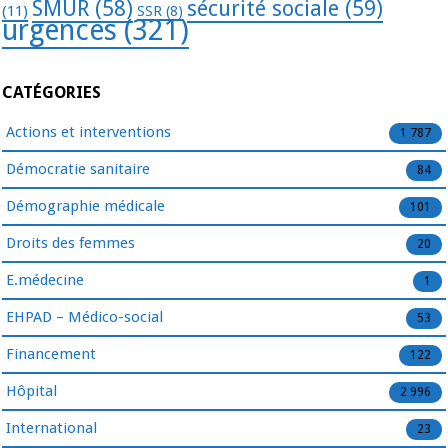
SMUR
(58)
sécurité sociale
(59)
(11)
SSR
(8)
urgences
(321)
CATÉGORIES
Actions et interventions
1 787
Démocratie sanitaire
84
Démographie médicale
101
Droits des femmes
20
E.médecine
1
EHPAD – Médico-social
53
Financement
122
Hôpital
2 996
International
23